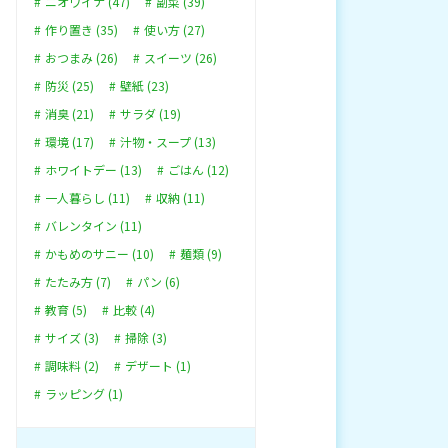
ニオワイナ (47)
副菜 (39)
作り置き (35)
使い方 (27)
おつまみ (26)
スイーツ (26)
防災 (25)
壁紙 (23)
消臭 (21)
サラダ (19)
環境 (17)
汁物・スープ (13)
ホワイトデー (13)
ごはん (12)
一人暮らし (11)
収納 (11)
バレンタイン (11)
かもめのサニー (10)
麺類 (9)
たたみ方 (7)
パン (6)
教育 (5)
比較 (4)
サイズ (3)
掃除 (3)
調味料 (2)
デザート (1)
ラッピング (1)