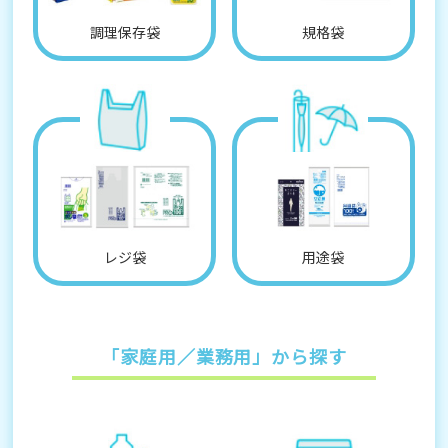
調理保存袋
規格袋
レジ袋
用途袋
「家庭用／業務用」から探す