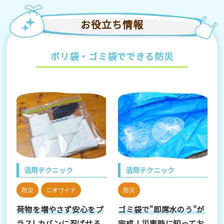
お役立ち情報
ポリ袋・ゴミ袋でできる防災
活用テクニック
活用テクニック
防災
ニオワイナ
防災
荷物を増やさず安心をプ
ゴミ袋で"即席水のう"が
ラス! カバンに忍ばせる
完成！災害時に知ってお