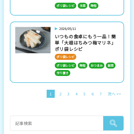
ポリ袋レシピ
主菜
時短
2026/05/11
いつもの食卓にもう一品！簡
単「大根はちみつ梅マリネ」
ポリ袋レシピ
ポリ袋レシピ
ポリ袋レシピ
時短
おつまみ
副菜
作り置き
1
2
3
4
5
6
7
次へ >>