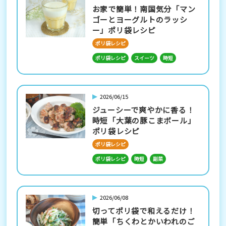
お家で簡単！南国気分「マン
ゴーとヨーグルトのラッシ
ー」ポリ袋レシピ
ポリ袋レシピ
ポリ袋レシピ
スイーツ
時短
2026/06/15
ジューシーで爽やかに香る！
時短「大葉の豚こまボール」
ポリ袋レシピ
ポリ袋レシピ
ポリ袋レシピ
時短
副菜
2026/06/08
切ってポリ袋で和えるだけ！
簡単「ちくわとかいわれのご