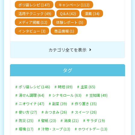
ポリ袋レシピ (147)
キャンペーン (112)
活用テクニック (49)
Q＆A (42)
漫画 (34)
メディア掲載 (12)
体験レポート (5)
インタビュー (3)
商品情報 (1)
カテゴリ全てを表示
タグ
ポリ袋レシピ (146)
時短 (89)
主菜 (65)
湯せん調理 (64)
シナモロール (63)
豆知識 (49)
ニオワイナ (47)
副菜 (39)
作り置き (35)
使い方 (27)
おつまみ (26)
スイーツ (26)
防災 (25)
壁紙 (23)
消臭 (21)
サラダ (19)
環境 (17)
汁物・スープ (13)
ホワイトデー (13)