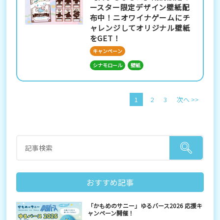
ースター限定デザイン壁紙配
布中！ニオワイナゲームにチ
ャレンジしてオリジナル壁紙
をGET！
キャンペーン
シナモロール
壁紙
1
2
3
次へ >>
おすすめ記事
「かもめのサニー」ゆるバース2026 応援キ
ャンペーン開催！