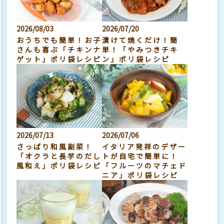
2026/08/03
2026/07/20
おうちでも簡単！お子
漬けて焼くだけ！簡
さんも喜ぶ「チキンナ
単！「やみつきチキ
ゲット」ポリ袋レシピ
ン」ポリ袋レシピ
2026/07/13
2026/07/06
さっぱり和風副菜！
イタリア発祥のデザー
「オクラと長芋のだし
トが自宅で簡単に！
風和え」ポリ袋レシピ
「フルーツのマチェド
ニア」ポリ袋レシピ