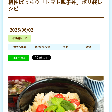
相性ばっちり「トマト親子丼」ポリ袋レ
シピ
2025/06/02
ポリ袋レシピ
湯せん調理
ポリ袋レシピ
主菜
時短
LINEで送る