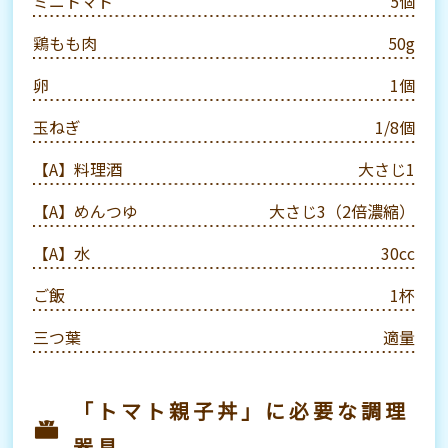
ミニトマト
5個
鶏もも肉
50g
卵
1個
玉ねぎ
1/8個
【A】料理酒
大さじ1
【A】めんつゆ
大さじ3（2倍濃縮）
【A】水
30cc
ご飯
1杯
三つ葉
適量
「トマト親子丼」に必要な調理
器具