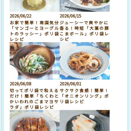
2026/06/22
2026/06/15
お家で簡単！南国気分
ジューシーで爽やかに
「マンゴーとヨーグル
香る！時短「大葉の豚
トのラッシー」ポリ袋
こまボール」ポリ袋レ
レシピ
シピ
2026/06/08
2026/06/01
切ってポリ袋で和える
サクサク食感！簡単！
だけ！簡単「ちくわと
「オニオンリング」ポ
かいわれのごまマヨサ
リ袋レシピ
ラダ」ポリ袋レシピ