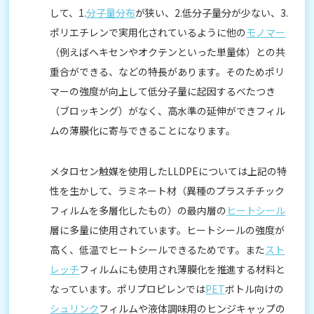
して、1.
分子量分布
が狭い、2.低分子量分が少ない、3.
ポリエチレンで実用化されているように他の
モノマー
（例えばヘキセンやオクテンといった単量体）との共
重合ができる、などの特長があります。そのためポリ
マーの強度が向上して低分子量に起因するべたつき
（ブロッキング）がなく、高水準の延伸ができフィル
ムの薄膜化に寄与できることになります。
メタロセン触媒を使用したLLDPEについては上記の特
性を生かして、ラミネート材（異種のプラスチチック
フィルムを多層化したもの）の最内層の
ヒートシール
層に多量に使用されています。ヒートシールの強度が
高く、低温でヒートシールできるためです。また
スト
レッチ
フィルムにも使用され薄膜化を推進する材料と
なっています。ポリプロピレンでは
PET
ボトル向けの
シュリンク
フィルムや液体調味用のヒンジキャップの