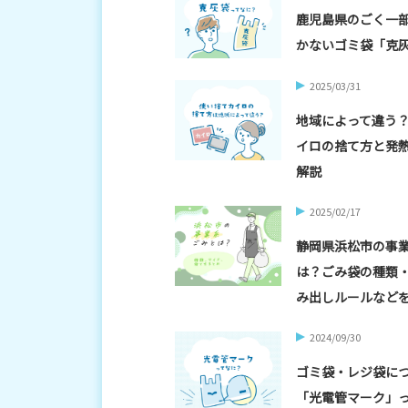
鹿児島県のごく一
かないゴミ袋「克
2025/03/31
地域によって違う
イロの捨て方と発
解説
2025/02/17
静岡県浜松市の事
は？ごみ袋の種類
み出しルールなど
2024/09/30
ゴミ袋・レジ袋に
「光電管マーク」