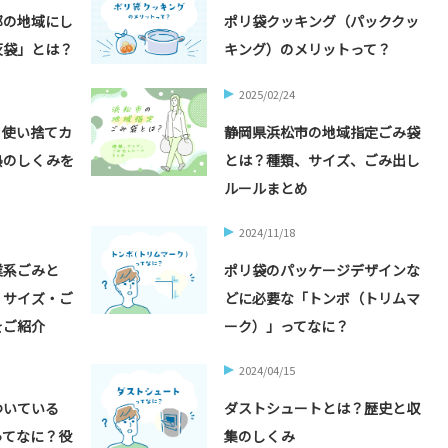
部の地域にし
ポリ袋クッキング（パッククッ
灰袋」とは？
キング）のメリットって？
2025/02/24
？使い捨てカ
静岡県浜松市の地域指定ごみ袋
熱のしくみを
とは？種類、サイズ、ごみ出し
ルールまとめ
2024/11/18
業系ごみと
ポリ袋のパッケージデザインな
・サイズ・ご
どに必要な「トンボ（トリムマ
をご紹介
ーク）」ってなに？
2024/04/15
ついている
ダストシュートとは？歴史と収
ってなに？役
集のしくみ