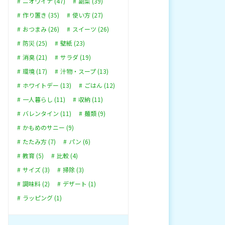
ニオワイナ (47)
副菜 (39)
作り置き (35)
使い方 (27)
おつまみ (26)
スイーツ (26)
防災 (25)
壁紙 (23)
消臭 (21)
サラダ (19)
環境 (17)
汁物・スープ (13)
ホワイトデー (13)
ごはん (12)
一人暮らし (11)
収納 (11)
バレンタイン (11)
麺類 (9)
かもめのサニー (9)
たたみ方 (7)
パン (6)
教育 (5)
比較 (4)
サイズ (3)
掃除 (3)
調味料 (2)
デザート (1)
ラッピング (1)