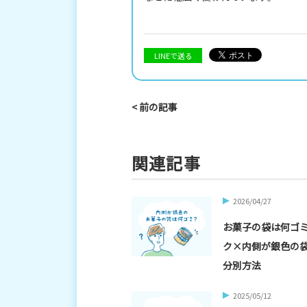
LINEで送る
< 前の記事
関連記事
2026/04/27
お菓子の袋は何ゴ
ク×内側が銀色の
分別方法
2025/05/12