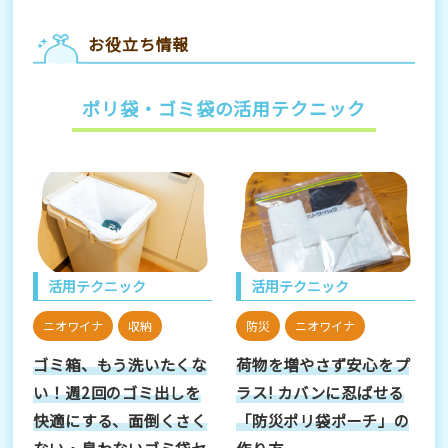
お役立ち情報
ポリ袋・ゴミ袋の活用テクニック
活用テクニック
活用テクニック
ニオワイナ
収納
防災
ニオワイナ
ゴミ箱、もう洗いたくな
荷物を増やさず安心をプ
い！週2回のゴミ出しを
ラス! カバンに忍ばせる
快適にする、面倒くさく
「防災ポリ袋ポーチ」の
ない・臭わないゴミ袋セ
作り方