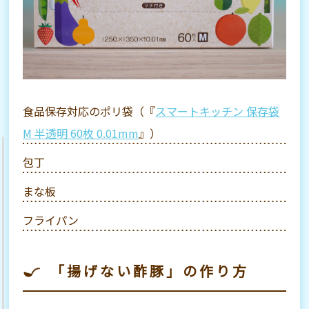
食品保存対応のポリ袋（『
スマートキッチン 保存袋
M 半透明 60枚 0.01mm
』）
包丁
まな板
フライパン
「揚げない酢豚」の作り方