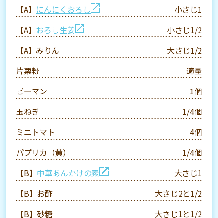
【A】
にんにくおろし
小さじ1
【A】
おろし生姜
小さじ1/2
【A】みりん
大さじ1/2
片栗粉
適量
ピーマン
1個
玉ねぎ
1/4個
ミニトマト
4個
パプリカ（黄）
1/4個
【B】
中華あんかけの素
大さじ1
【B】お酢
大さじ2と1/2
【B】砂糖
大さじ1と1/2