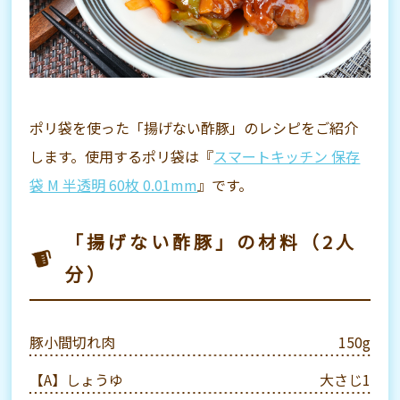
ポリ袋を使った「揚げない酢豚」のレシピをご紹介
します。使用するポリ袋は『
スマートキッチン 保存
袋 M 半透明 60枚 0.01mm
』です。
「揚げない酢豚」の材料（2人
分）
豚小間切れ肉
150g
【A】しょうゆ
大さじ1