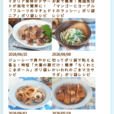
イタリア発祥のデザー
お家で簡単！南国気分
トが自宅で簡単に！
「マンゴーとヨーグル
「フルーツのマチェド
トのラッシー」ポリ袋
ニア」ポリ袋レシピ
レシピ
2026/06/15
2026/06/08
ジューシーで爽やかに
切ってポリ袋で和える
香る！時短「大葉の豚
だけ！簡単「ちくわと
こまボール」ポリ袋レ
かいわれのごまマヨサ
シピ
ラダ」ポリ袋レシピ
2026/06/01
2026/05/18