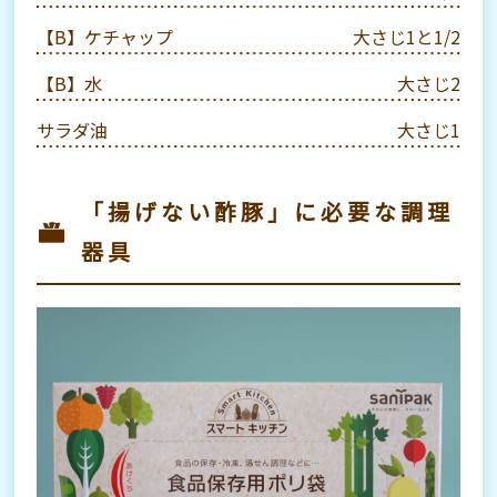
【B】ケチャップ
大さじ1と1/2
【B】水
大さじ2
サラダ油
大さじ1
「揚げない酢豚」に必要な調理
器具