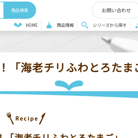
お問い合わせ
リ袋レシピ
湯せんだけでOK！「海老チリふわとろたまご」ポリ袋
HOME
商品情報
シリーズから探す
K！「海老チリふわとろたま
！「海老チリふわとろたまご」