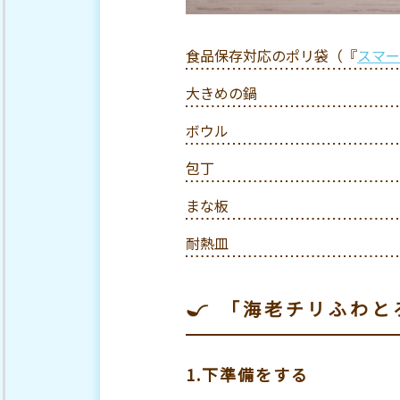
食品保存対応のポリ袋（『
スマー
大きめの鍋
ボウル
包丁
まな板
耐熱皿
「海老チリふわと
1.下準備をする