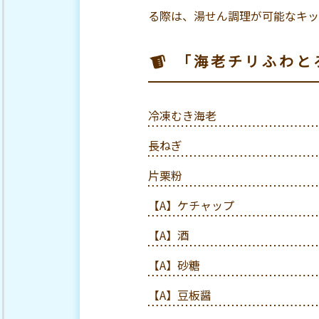
る際は、湯せん調理が可能なキッ
「海老チリふわと
冷凍むき海老
長ねぎ
片栗粉
【A】ケチャップ
【A】酒
【A】砂糖
【A】豆板醤