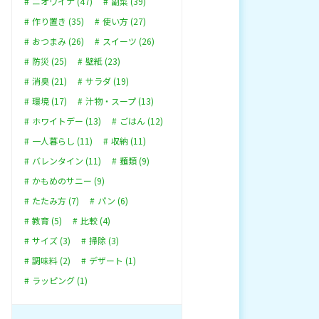
ニオワイナ (47)
副菜 (39)
作り置き (35)
使い方 (27)
おつまみ (26)
スイーツ (26)
防災 (25)
壁紙 (23)
消臭 (21)
サラダ (19)
環境 (17)
汁物・スープ (13)
ホワイトデー (13)
ごはん (12)
一人暮らし (11)
収納 (11)
バレンタイン (11)
麺類 (9)
かもめのサニー (9)
たたみ方 (7)
パン (6)
教育 (5)
比較 (4)
サイズ (3)
掃除 (3)
調味料 (2)
デザート (1)
ラッピング (1)