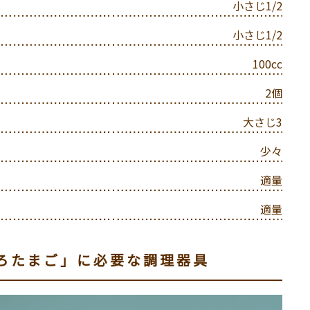
小さじ1/2
小さじ1/2
100cc
2個
大さじ3
少々
適量
適量
ろたまご」に必要な調理器具