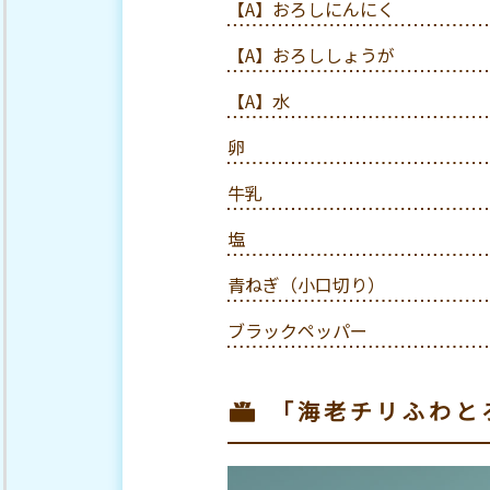
【A】おろしにんにく
【A】おろししょうが
【A】水
卵
牛乳
塩
青ねぎ（小口切り）
ブラックペッパー
「海老チリふわと