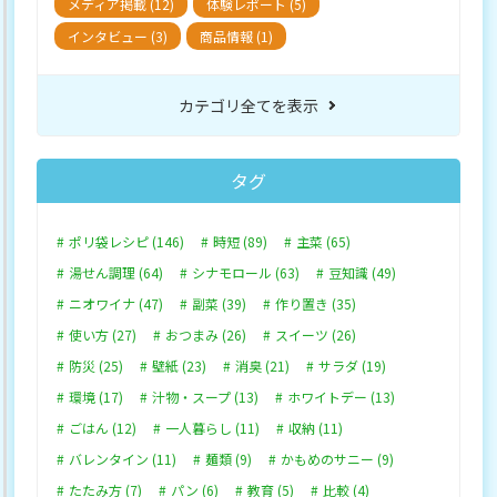
メディア掲載 (12)
体験レポート (5)
インタビュー (3)
商品情報 (1)
カテゴリ全てを表示
タグ
ポリ袋レシピ (146)
時短 (89)
主菜 (65)
湯せん調理 (64)
シナモロール (63)
豆知識 (49)
ニオワイナ (47)
副菜 (39)
作り置き (35)
使い方 (27)
おつまみ (26)
スイーツ (26)
防災 (25)
壁紙 (23)
消臭 (21)
サラダ (19)
環境 (17)
汁物・スープ (13)
ホワイトデー (13)
ごはん (12)
一人暮らし (11)
収納 (11)
バレンタイン (11)
麺類 (9)
かもめのサニー (9)
たたみ方 (7)
パン (6)
教育 (5)
比較 (4)