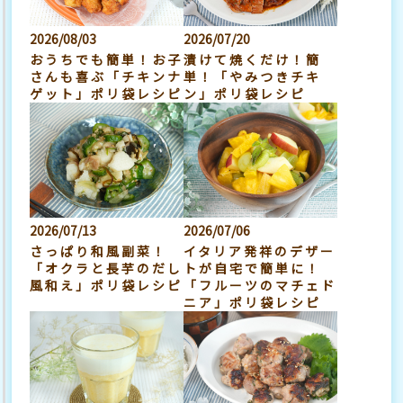
2026/08/03
2026/07/20
おうちでも簡単！お子
漬けて焼くだけ！簡
さんも喜ぶ「チキンナ
単！「やみつきチキ
ゲット」ポリ袋レシピ
ン」ポリ袋レシピ
2026/07/13
2026/07/06
さっぱり和風副菜！
イタリア発祥のデザー
「オクラと長芋のだし
トが自宅で簡単に！
風和え」ポリ袋レシピ
「フルーツのマチェド
ニア」ポリ袋レシピ