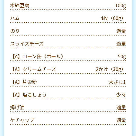
木綿豆腐
100g
ハム
4枚（60g）
のり
適量
スライスチーズ
適量
【A】コーン缶（ホール）
50g
【A】クリームチーズ
2かけ（30g）
【A】片栗粉
大さじ1
【A】塩こしょう
少々
揚げ油
適量
ケチャップ
適量