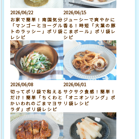
2026/06/22
2026/06/15
お家で簡単！南国気分
ジューシーで爽やかに
「マンゴーとヨーグル
香る！時短「大葉の豚
トのラッシー」ポリ袋
こまボール」ポリ袋レ
レシピ
シピ
2026/06/08
2026/06/01
切ってポリ袋で和える
サクサク食感！簡単！
だけ！簡単「ちくわと
「オニオンリング」ポ
かいわれのごまマヨサ
リ袋レシピ
ラダ」ポリ袋レシピ