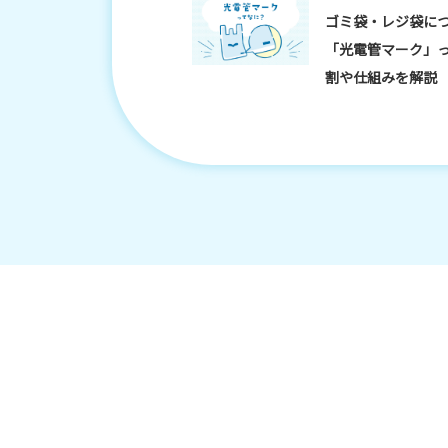
ゴミ袋・レジ袋に
「光電管マーク」
割や仕組みを解説