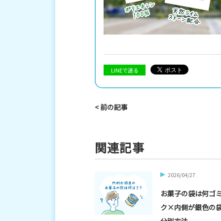
LINEで送る
< 前の記事
関連記事
2026/04/27
お菓子の袋は何ゴ
ク×内側が銀色の
分別方法