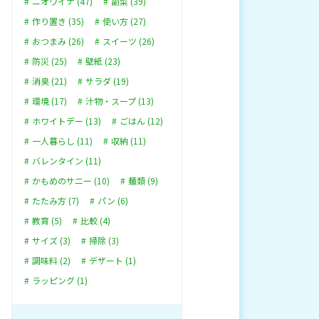
ニオワイナ (47)
副菜 (39)
作り置き (35)
使い方 (27)
おつまみ (26)
スイーツ (26)
防災 (25)
壁紙 (23)
消臭 (21)
サラダ (19)
環境 (17)
汁物・スープ (13)
ホワイトデー (13)
ごはん (12)
一人暮らし (11)
収納 (11)
バレンタイン (11)
かもめのサニー (10)
麺類 (9)
たたみ方 (7)
パン (6)
教育 (5)
比較 (4)
サイズ (3)
掃除 (3)
調味料 (2)
デザート (1)
ラッピング (1)