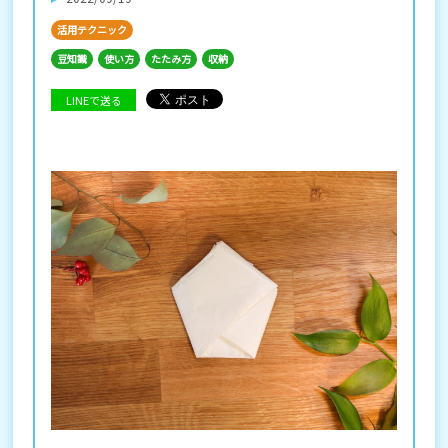
活用テクニック
豆知識
使い方
たたみ方
収納
LINEで送る