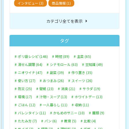
インタビュー (3)
商品情報 (1)
カテゴリ全てを表示
タグ
ポリ袋レシピ (146)
時短 (89)
主菜 (65)
湯せん調理 (64)
シナモロール (63)
豆知識 (49)
ニオワイナ (47)
副菜 (39)
作り置き (35)
使い方 (27)
おつまみ (26)
スイーツ (26)
防災 (25)
壁紙 (23)
消臭 (21)
サラダ (19)
環境 (17)
汁物・スープ (13)
ホワイトデー (13)
ごはん (12)
一人暮らし (11)
収納 (11)
バレンタイン (11)
かもめのサニー (10)
麺類 (9)
たたみ方 (7)
パン (6)
教育 (5)
比較 (4)
サイズ (3)
掃除 (3)
調味料 (2)
デザート (1)