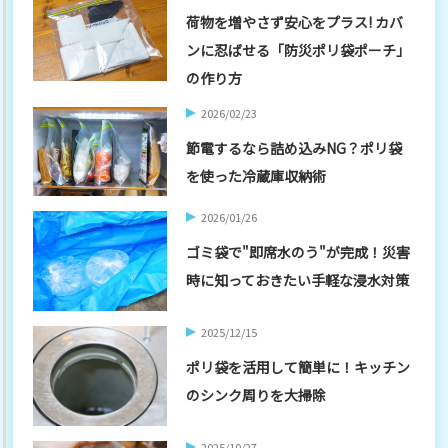
荷物を増やさず安心をプラス! カバ
ンに忍ばせる「防災ポリ袋ポーチ」
の作り方
2026/02/23
節電するなら詰め込みNG？ポリ袋
を使った冷蔵庫収納術
2026/01/26
ゴミ袋で"即席水のう"が完成！災害
時に知っておきたい手軽な浸水対策
2025/12/15
ポリ袋を活用して簡単に！キッチン
のシンク周りを大掃除
2025/10/27