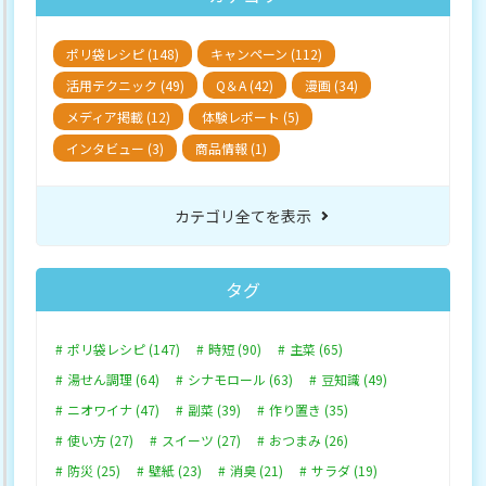
ポリ袋レシピ (148)
キャンペーン (112)
活用テクニック (49)
Q＆A (42)
漫画 (34)
メディア掲載 (12)
体験レポート (5)
インタビュー (3)
商品情報 (1)
カテゴリ全てを表示
タグ
ポリ袋レシピ (147)
時短 (90)
主菜 (65)
湯せん調理 (64)
シナモロール (63)
豆知識 (49)
ニオワイナ (47)
副菜 (39)
作り置き (35)
使い方 (27)
スイーツ (27)
おつまみ (26)
防災 (25)
壁紙 (23)
消臭 (21)
サラダ (19)