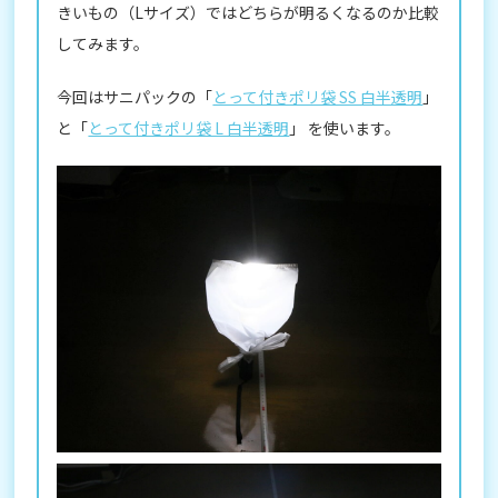
きいもの（Lサイズ）ではどちらが明るくなるのか比較
してみます。
今回はサニパックの「
とって付きポリ袋 SS 白半透明
」
と「
とって付きポリ袋 L 白半透明
」 を使います。