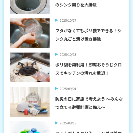
のシンク周りを大掃除
2025/10/27
フタがなくてもポリ袋でできる！シ
ンク丸ごと漬け置き掃除
2025/10/13
ポリ袋を再利用！即席おそうじクロ
スでキッチンの汚れを撃退！
2025/09/01
防災の日に家族で考えよう ～みんな
で立てる避難計画と備え～
2025/08/18