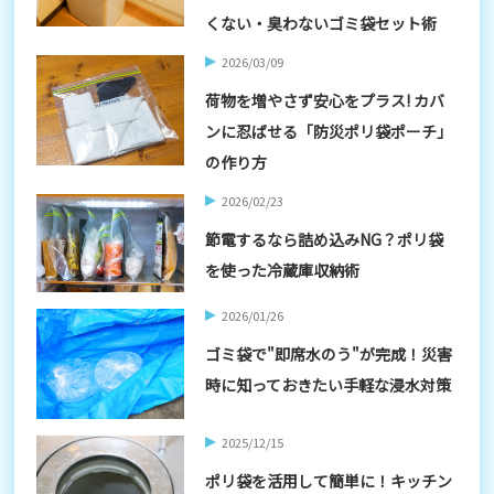
くない・臭わないゴミ袋セット術
2026/03/09
荷物を増やさず安心をプラス! カバ
ンに忍ばせる「防災ポリ袋ポーチ」
の作り方
2026/02/23
節電するなら詰め込みNG？ポリ袋
を使った冷蔵庫収納術
2026/01/26
ゴミ袋で"即席水のう"が完成！災害
時に知っておきたい手軽な浸水対策
2025/12/15
ポリ袋を活用して簡単に！キッチン