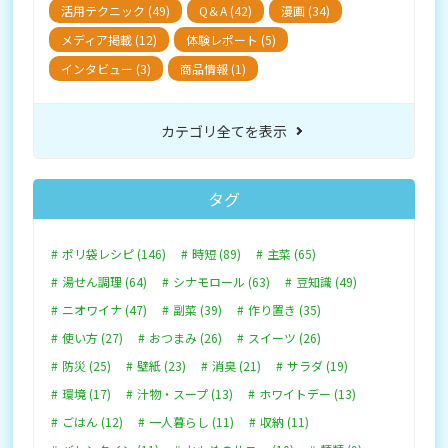
活用テクニック (49)
Q＆A (42)
漫画 (34)
メディア掲載 (12)
体験レポート (5)
インタビュー (3)
商品情報 (1)
カテゴリ全てを表示
タグ
ポリ袋レシピ (146)
時短 (89)
主菜 (65)
湯せん調理 (64)
シナモロール (63)
豆知識 (49)
ニオワイナ (47)
副菜 (39)
作り置き (35)
使い方 (27)
おつまみ (26)
スイーツ (26)
防災 (25)
壁紙 (23)
消臭 (21)
サラダ (19)
環境 (17)
汁物・スープ (13)
ホワイトデー (13)
ごはん (12)
一人暮らし (11)
収納 (11)