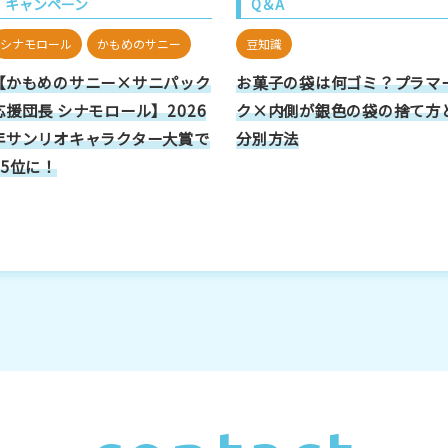
キャンペーン
Q＆A
シナモロール
かもめのサニー
豆知識
【かもめのサニー×サニパック
お菓子の袋は何ゴミ？プラマ
応援団長 シナモロール】2026
ク×内側が銀色の袋の捨て方
年サンリオキャラクター大賞で
分別方法
15位に！