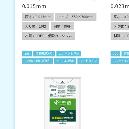
0.015mm
0.023
厚さ：0.015mm
サイズ：550×700mm
厚さ：0.0
入り数：10枚
冊数：80冊
入り数：3
材質：HDPE＋炭酸カルシウム
材質：LL
30L
容量表記入り
コンパクト包装
20L
容
一枚取り出しが便利
ペールに最適
ワイドタイプ
コンパクト