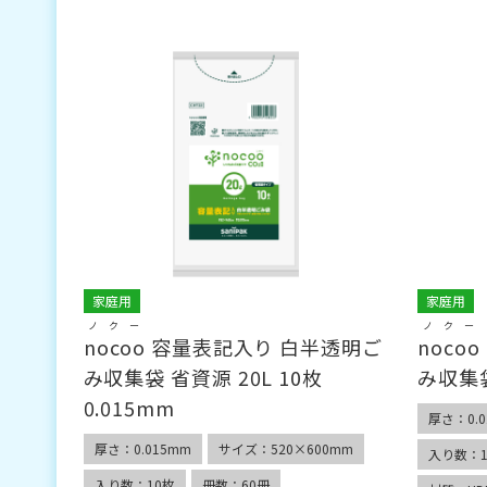
家庭用
家庭用
ノクー
ノクー
nocoo
容量表記入り 白半透明ご
nocoo
み収集袋 省資源 20L 10枚
み収集袋 
0.015mm
厚さ：0.0
厚さ：0.015mm
サイズ：520×600mm
入り数：1
入り数：10枚
冊数：60冊