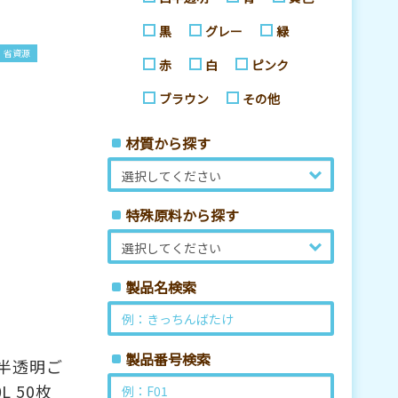
黒
グレー
緑
省資源
赤
白
ピンク
ブラウン
その他
材質から探す
特殊原料から探す
製品名検索
製品番号検索
半透明ご
L 50枚