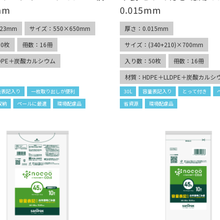
mm
0.015mm
23mm
サイズ：550×650mm
厚さ：0.015mm
0枚
冊数：16冊
サイズ：(340+210)×700mm
DPE＋炭酸カルシウム
入り数：50枚
冊数：16冊
材質：HDPE＋LLDPE＋炭酸カルシ
量表記入り
一枚取り出しが便利
30L
容量表記入り
とって付き
収納
ペールに最適
環境配慮品
省資源
環境配慮品