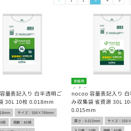
家庭用
ノクー
容量表記入り 白半透明ご
nocoo
容量表記入り 白
30L 10枚 0.018mm
み収集袋 省資源 30L 1
0.015mm
18mm
サイズ：500×700mm
厚さ：0.015mm
サイズ：550×
0枚
冊数：60冊
入り数：10枚
冊数：60冊