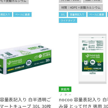
DPE＋炭酸カルシウム
材質：HDPE＋炭酸カルシウム
量表記入り
ペールに最適
30L
容量表記入り
ペールに最適
ワイドタイプ
家庭用
ノクー
容量表記入り 白半透明ご
nocoo
容量表記入り 白
マートキューブ 30L 30枚
み袋 とって付き 徳用 30