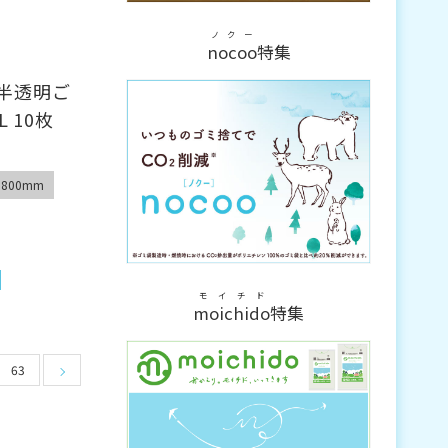
ノクー
nocoo
特集
半透明ご
 10枚
800mm
モイチド
moichido
特集
63