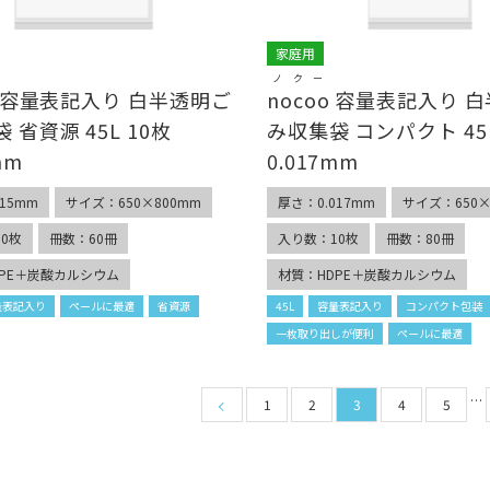
家庭用
ノクー
容量表記入り 白半透明ご
nocoo
容量表記入り 白
 省資源 45L 10枚
み収集袋 コンパクト 45L
mm
0.017mm
15mm
サイズ：650×800mm
厚さ：0.017mm
サイズ：650×
0枚
冊数：60冊
入り数：10枚
冊数：80冊
DPE＋炭酸カルシウム
材質：HDPE＋炭酸カルシウム
量表記入り
ペールに最適
省資源
45L
容量表記入り
コンパクト包装
一枚取り出しが便利
ペールに最適
…
1
2
3
4
5