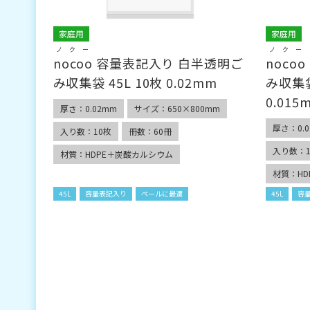
家庭用
家庭用
ノクー
ノクー
nocoo
容量表記入り 白半透明ご
nocoo
み収集袋 45L 10枚 0.02mm
み収集袋
0.015
厚さ：0.02mm
サイズ：650×800mm
厚さ：0.0
入り数：10枚
冊数：60冊
入り数：1
材質：HDPE＋炭酸カルシウム
材質：H
45L
容量表記入り
ペールに最適
45L
容