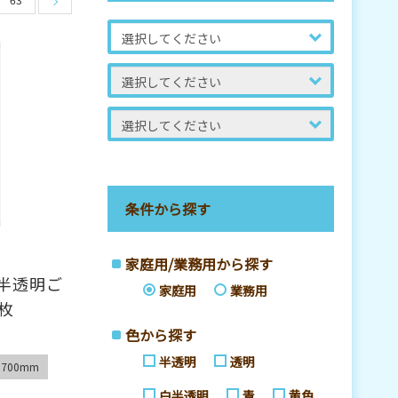
条件から探す
家庭用/業務用から探す
半透明ご
家庭用
業務用
0枚
色から探す
半透明
透明
700mm
白半透明
青
黄色