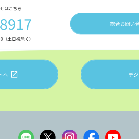
せはこちら
28917
総合お問い
:00（土日祝除く）
トへ
デジ