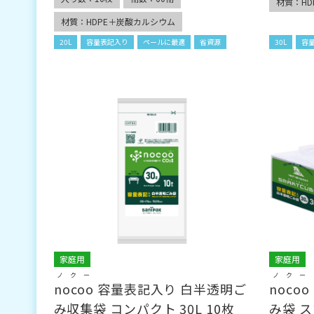
材質：H
材質：HDPE＋炭酸カルシウム
20L
容量表記入り
ペールに最適
省資源
30L
容
家庭用
家庭用
ノクー
ノクー
nocoo
容量表記入り 白半透明ご
nocoo
み収集袋 コンパクト 30L 10枚
み袋 ス