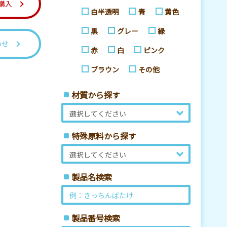
購入
白半透明
青
黄色
黒
グレー
緑
わせ
赤
白
ピンク
ブラウン
その他
材質から探す
特殊原料から探す
製品名検索
製品番号検索