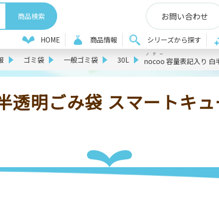
お問い合わせ
HOME
商品情報
シリーズから探す
ノクー
報
ゴミ袋
一般ゴミ袋
30L
nocoo
容量表記入り 白半透
透明ごみ袋 スマートキューブ