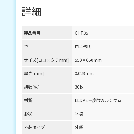
詳細
製品番号
CHT35
色
白半透明
サイズ[ヨコ×タテmm]
550×650mm
厚さ[mm]
0.023mm
組数(枚)
30枚
材質
LLDPE＋炭酸カルシウム
形状
平袋
外装タイプ
外袋