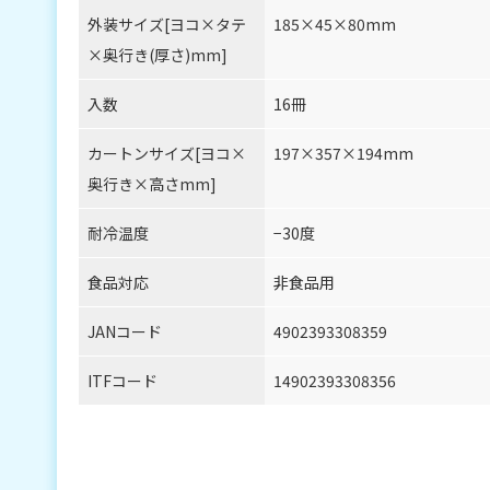
外装サイズ[ヨコ×タテ
185×45×80mm
×奥行き(厚さ)mm]
入数
16冊
カートンサイズ[ヨコ×
197×357×194mm
奥行き×高さmm]
耐冷温度
−30度
食品対応
非食品用
JANコード
4902393308359
ITFコード
14902393308356