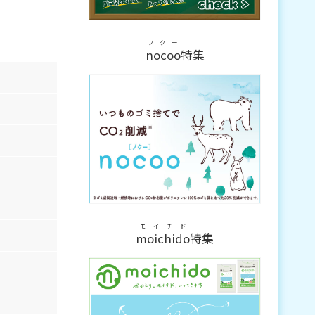
ノクー
nocoo
特集
モイチド
moichido
特集