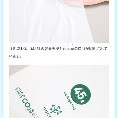
ノクー
ゴミ袋本体には45Lの容量表記と
nocoo
のロゴが印刷されて
います。