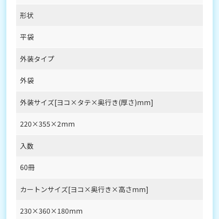
形状
平袋
外装タイプ
外袋
外装サイズ[ヨコ×タテ×奥行き(厚さ)mm]
220×355×2mm
入数
60冊
カートンサイズ[ヨコ×奥行き×高さmm]
230×360×180mm