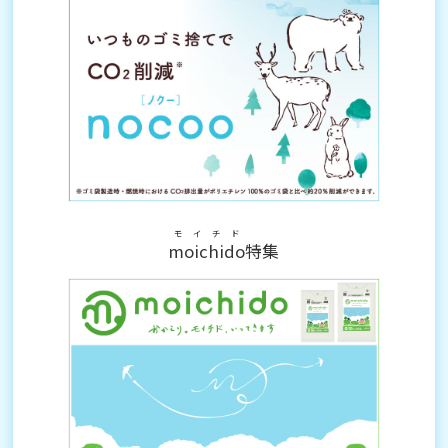
モイチド
moichido
特集