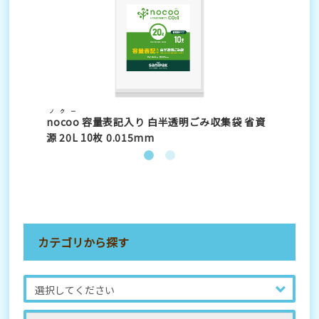
省資
ノクー
ノ
nocoo
容量表記入り 白半透明ごみ収集袋 省資
no
源 20L 10枚 0.015mm
源 
カテゴリから探す