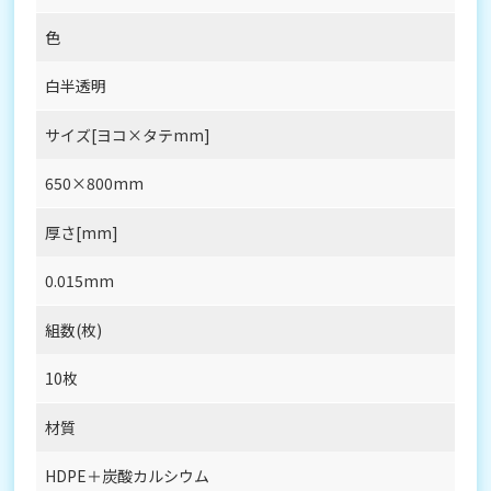
色
白半透明
サイズ[ヨコ×タテmm]
650×800mm
厚さ[mm]
0.015mm
組数(枚)
10枚
材質
HDPE＋炭酸カルシウム