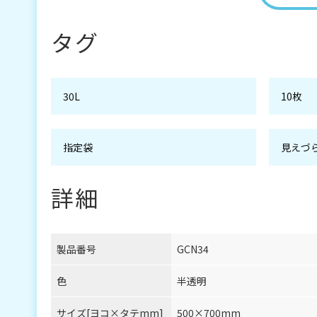
タグ
30L
10枚
指定袋
見えづ
詳細
製品番号
GCN34
色
半透明
サイズ[ヨコ×タテmm]
500×700mm