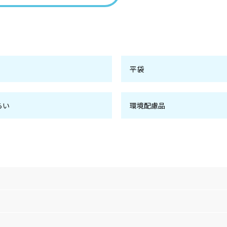
平袋
らい
環境配慮品