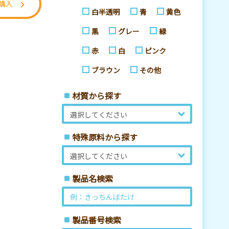
で購入
白半透明
青
黄色
黒
グレー
緑
赤
白
ピンク
ブラウン
その他
材質から探す
特殊原料から探す
製品名検索
製品番号検索