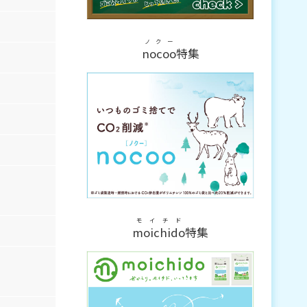
ノクー
nocoo
特集
モイチド
moichido
特集