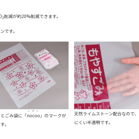
O
削減が約20%削減できます。
2
インです。
ノクー
天然ライムストーン配合なので、
ジとごみ袋に「
nocoo
」のマークが
にくい半透明です。
ます。