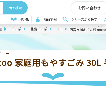
お問い合わせ
HOME
商品情報
シリーズから探す
ノクー
報
ゴミ袋
指定ゴミ袋
30L
西宮市指定ごみ袋
noco
クー
coo
家庭用もやすごみ 30L 半