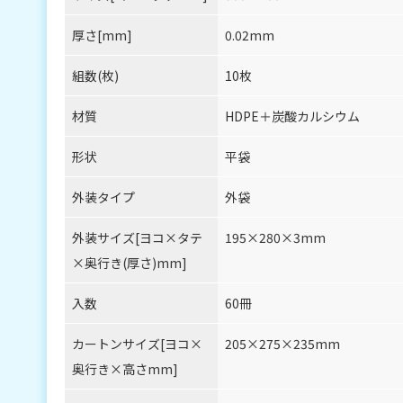
厚さ[mm]
0.02mm
組数(枚)
10枚
材質
HDPE＋炭酸カルシウム
形状
平袋
外装タイプ
外袋
外装サイズ[ヨコ×タテ
195×280×3mm
×奥行き(厚さ)mm]
入数
60冊
カートンサイズ[ヨコ×
205×275×235mm
奥行き×高さmm]