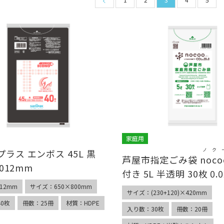
家庭用
ノク
ラス エンボス 45L 黒
芦屋市指定ごみ袋
noco
.012mm
付き 5L 半透明 30枚 0.
12mm
サイズ：650×800mm
サイズ：(230+120)×420mm
0枚
冊数：25冊
材質：HDPE
入り数：30枚
冊数：20冊