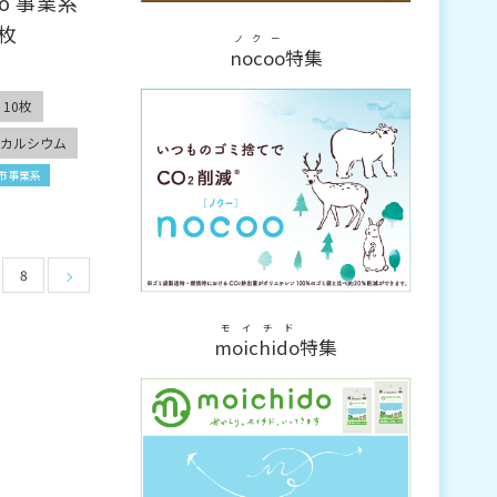
o
事業系
0枚
ノクー
nocoo
特集
10枚
酸カルシウム
市事業系
8
モイチド
moichido
特集