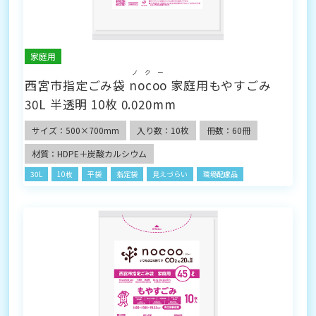
家庭用
ノクー
西宮市指定ごみ袋
nocoo
家庭用もやすごみ
30L 半透明 10枚 0.020mm
サイズ：500×700mm
入り数：10枚
冊数：60冊
材質：HDPE＋炭酸カルシウム
30L
10枚
平袋
指定袋
見えづらい
環境配慮品