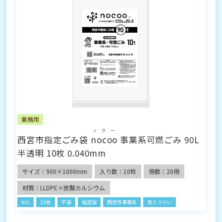
業務用
ノクー
西宮市指定ごみ袋
nocoo
事業系可燃ごみ 90L
半透明 10枚 0.040mm
サイズ：900×1000mm
入り数：10枚
冊数：20冊
材質：LLDPE＋炭酸カルシウム
90L
10枚
平袋
指定袋
西宮市事業系
見えづらい