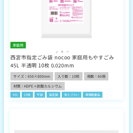
家庭用
ノクー
西宮市指定ごみ袋
nocoo
家庭用もやすごみ
45L 半透明 10枚 0.020mm
サイズ：650×800mm
入り数：10枚
冊数：60冊
材質：HDPE＋炭酸カルシウム
45L
10枚
平袋
指定袋
見えづらい
環境配慮品