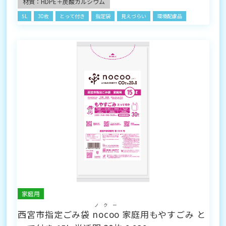
材質：HDPE＋炭酸カルシウム
5L
30枚
とって付き
指定袋
見えづらい
環境配慮品
家庭用
ノクー
西宮市指定ごみ袋
nocoo
家庭用もやすごみ と