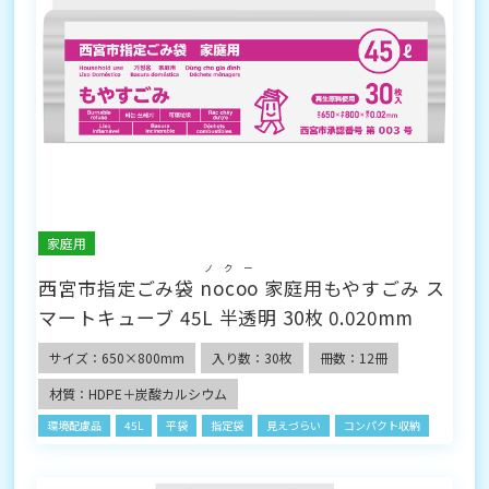
家庭用
ノクー
西宮市指定ごみ袋
nocoo
家庭用もやすごみ ス
マートキューブ 45L 半透明 30枚 0.020mm
サイズ：650×800mm
入り数：30枚
冊数：12冊
材質：HDPE＋炭酸カルシウム
環境配慮品
45L
平袋
指定袋
見えづらい
コンパクト収納