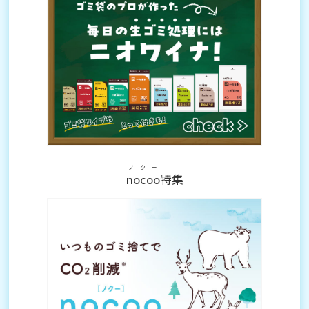
ノクー
nocoo
特集