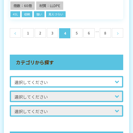
冊数：60冊
材質：LLDPE
45L
収納
強い
見えづらい
…
1
2
3
5
6
8
4
カテゴリから探す