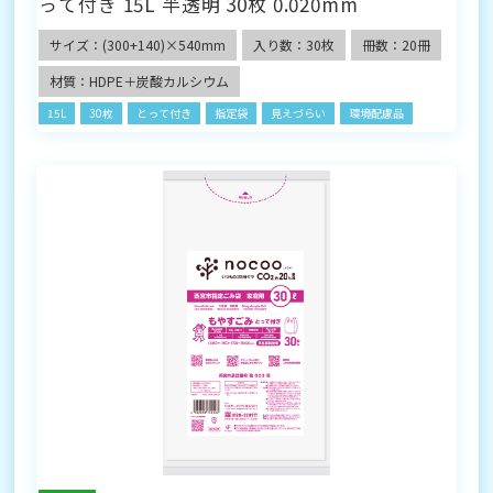
って付き 15L 半透明 30枚 0.020mm
サイズ：(300+140)×540mm
入り数：30枚
冊数：20冊
材質：HDPE＋炭酸カルシウム
15L
30枚
とって付き
指定袋
見えづらい
環境配慮品