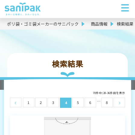
ポリ袋・ゴミ袋メーカーのサニパック
商品情報
検索結果
検索結果
70件中/28-36件目を表示
…
1
2
3
5
6
8
4