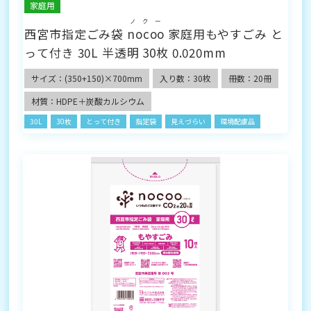
家庭用
ノクー
西宮市指定ごみ袋
nocoo
家庭用もやすごみ と
って付き 30L 半透明 30枚 0.020mm
サイズ：(350+150)×700mm
入り数：30枚
冊数：20冊
材質：HDPE＋炭酸カルシウム
30L
30枚
とって付き
指定袋
見えづらい
環境配慮品