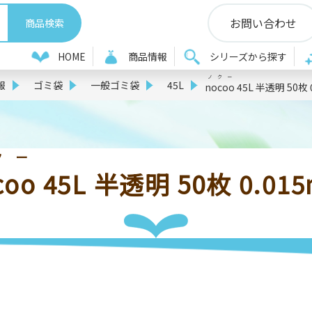
お問い合わせ
HOME
商品情報
シリーズから探す
ノクー
報
ゴミ袋
一般ゴミ袋
45L
nocoo
45L 半透明 50枚 
クー
coo
45L 半透明 50枚 0.01