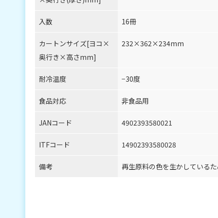
入数
16冊
カートンサイズ[ヨコ×
232×362×234mm
奥行き×高さmm]
耐冷温度
−30度
食品対応
非食品用
JANコード
4902393580021
ITFコード
14902393580028
備考
再生原料の色を生かしているた