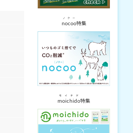
ノクー
nocoo
特集
モイチド
moichido
特集