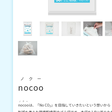
ノクー
nocoo
ノクー
nocoo
は、「No CO
」を目指していきたいという想いから
2
削減を考えた環境配慮型のゴミ袋です。本袋を1/8に折り