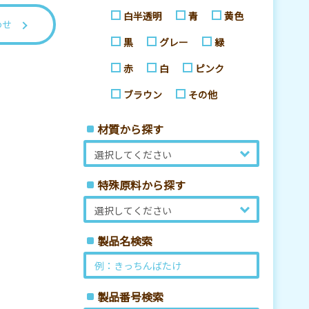
白半透明
青
黄色
わせ
黒
グレー
緑
赤
白
ピンク
ブラウン
その他
材質から探す
特殊原料から探す
製品名検索
製品番号検索