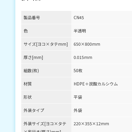
製品番号
CN45
色
半透明
サイズ[ヨコ×タテmm]
650×800mm
厚さ[mm]
0.015mm
組数(枚)
50枚
材質
HDPE＋炭酸カルシウム
形状
平袋
外装タイプ
外袋
外装サイズ[ヨコ×タテ
220×355×12mm
×奥行き(厚さ)mm]