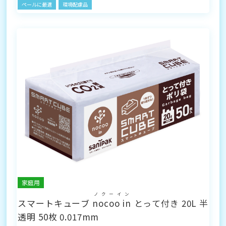
ペールに最適
環境配慮品
家庭用
ノクーイン
スマートキューブ
nocoo in
とって付き 20L 半
透明 50枚 0.017mm