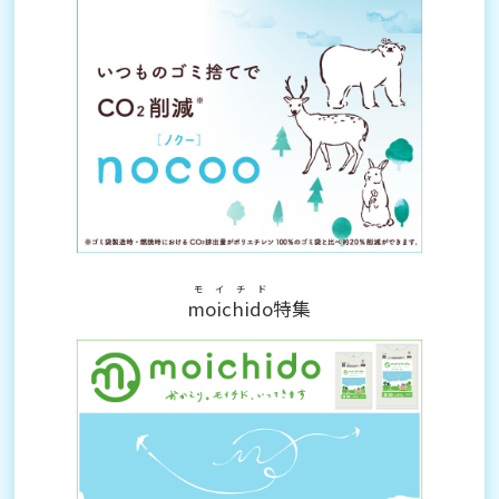
モイチド
moichido
特集