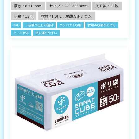
厚さ：0.017mm
サイズ：520×600mm
入り数：50枚
冊数：12冊
材質：HDPE＋炭酸カルシウム
20L
一枚取り出しが便利
コンパクト収納
衣服の収納などにも
とって付き
持ち運びやすい