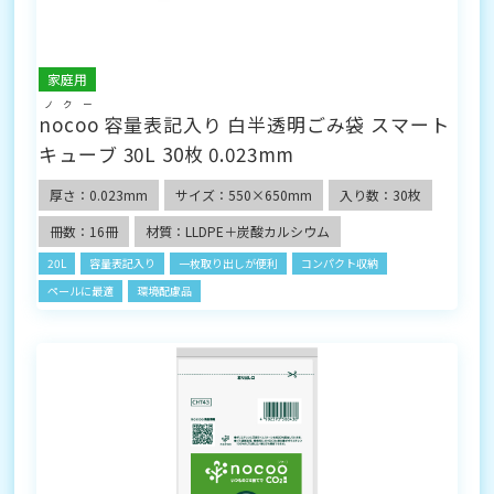
家庭用
ノクー
nocoo
容量表記入り 白半透明ごみ袋 スマート
キューブ 30L 30枚 0.023mm
厚さ：0.023mm
サイズ：550×650mm
入り数：30枚
冊数：16冊
材質：LLDPE＋炭酸カルシウム
20L
容量表記入り
一枚取り出しが便利
コンパクト収納
ペールに最適
環境配慮品