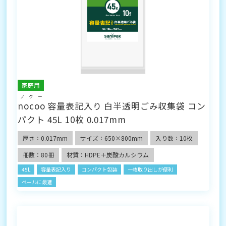
家庭用
ノクー
nocoo
容量表記入り 白半透明ごみ収集袋 コン
パクト 45L 10枚 0.017mm
厚さ：0.017mm
サイズ：650×800mm
入り数：10枚
冊数：80冊
材質：HDPE＋炭酸カルシウム
45L
容量表記入り
コンパクト包装
一枚取り出しが便利
ペールに最適