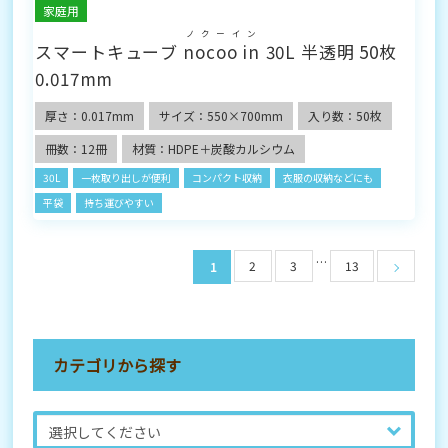
家庭用
ノクーイン
スマートキューブ
nocoo in
30L 半透明 50枚
0.017mm
厚さ：0.017mm
サイズ：550×700mm
入り数：50枚
冊数：12冊
材質：HDPE＋炭酸カルシウム
30L
一枚取り出しが便利
コンパクト収納
衣服の収納などにも
平袋
持ち運びやすい
…
2
3
13
1
カテゴリから探す