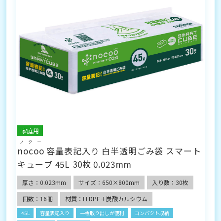
家庭用
ノクー
nocoo
容量表記入り 白半透明ごみ袋 スマート
キューブ 45L 30枚 0.023mm
厚さ：0.023mm
サイズ：650×800mm
入り数：30枚
冊数：16冊
材質：LLDPE＋炭酸カルシウム
45L
容量表記入り
一枚取り出しが便利
コンパクト収納