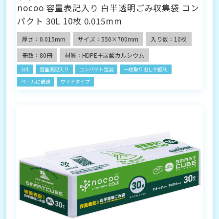
nocoo
容量表記入り 白半透明ごみ収集袋 コン
パクト 30L 10枚 0.015mm
厚さ：0.015mm
サイズ：550×700mm
入り数：10枚
冊数：80冊
材質：HDPE＋炭酸カルシウム
30L
容量表記入り
コンパクト包装
一枚取り出しが便利
ペールに最適
ワイドタイプ