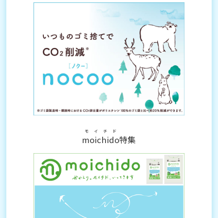
モイチド
moichido
特集