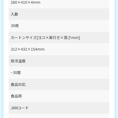
280×410×4mm
入数
30冊
カートンサイズ[ヨコ×奥行き×高さmm]
312×432×154mm
耐冷温度
−30度
食品対応
食品用
JANコード