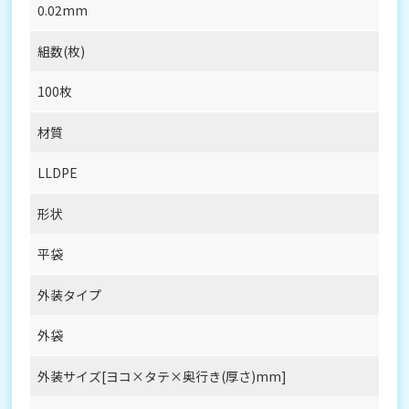
0.02mm
組数(枚)
100枚
材質
LLDPE
形状
平袋
外装タイプ
外袋
外装サイズ[ヨコ×タテ×奥行き(厚さ)mm]