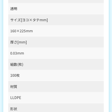
透明
サイズ[ヨコ×タテmm]
160×225mm
厚さ[mm]
0.03mm
組数(枚)
100枚
材質
LLDPE
形状