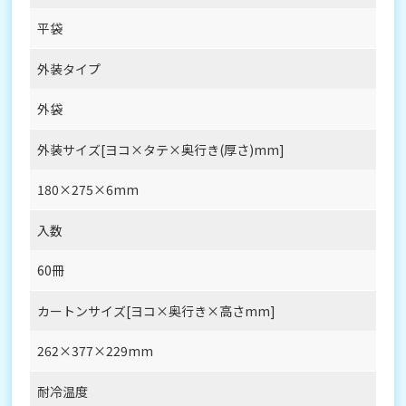
平袋
外装タイプ
外袋
外装サイズ[ヨコ×タテ×奥行き(厚さ)mm]
180×275×6mm
入数
60冊
カートンサイズ[ヨコ×奥行き×高さmm]
262×377×229mm
耐冷温度