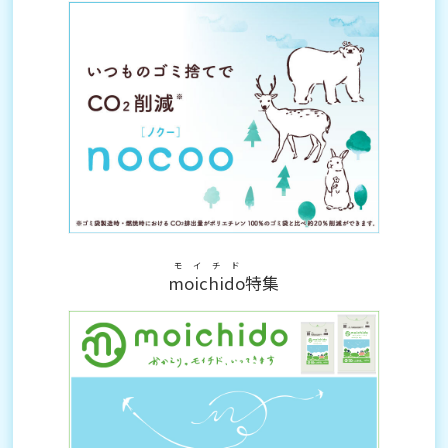
モイチド
moichido
特集