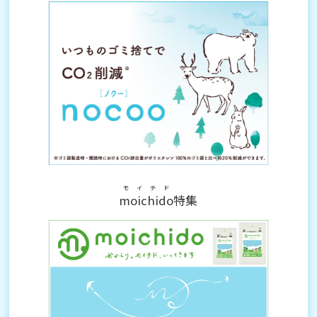
モイチド
moichido
特集