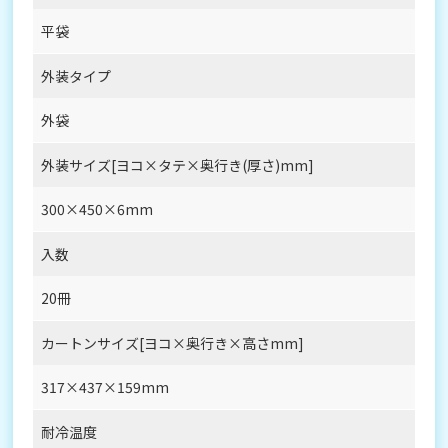
平袋
外装タイプ
外袋
外装サイズ[ヨコ×タテ×奥行き(厚さ)mm]
300×450×6mm
入数
20冊
カートンサイズ[ヨコ×奥行き×高さmm]
317×437×159mm
耐冷温度