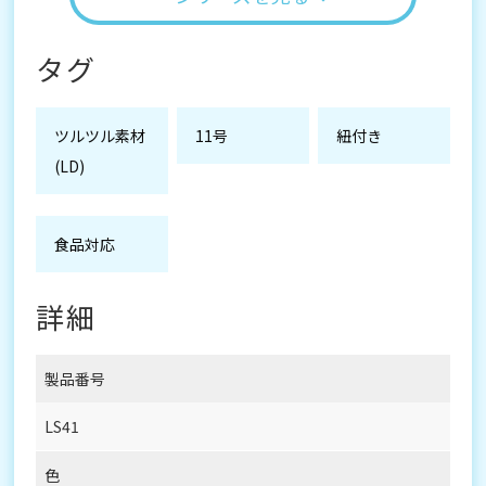
タグ
ツルツル素材
11号
紐付き
(LD)
食品対応
詳細
製品番号
LS41
色