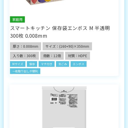
家庭用
スマートキッチン 保存袋エンボス M 半透明
300枚 0.008mm
厚さ：0.008mm
サイズ：(160+90)×350mm
入り数：300枚
冊数：12冊
材質：HDPE
Mサイズ
保存
マチ付き
生ごみ
エンボス
一枚取り出しが便利