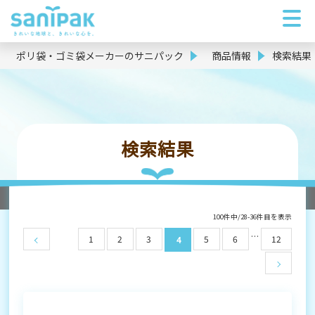
ポリ袋・ゴミ袋メーカーのサニパック
商品情報
検索結果
検索結果
100件中/28-36件目を表示
…
1
2
3
5
6
12
4