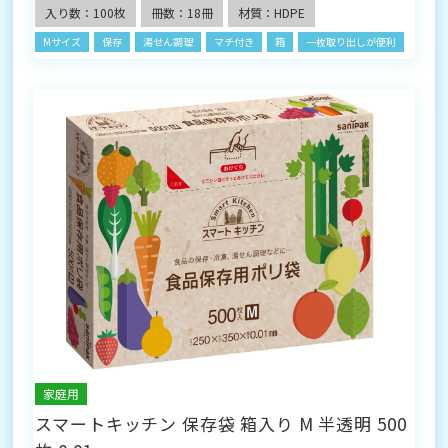
入り数：100枚
冊数：18冊
材質：HDPE
Mサイズ
保存
湯せん調理
マチ付き
箱
一枚取り出しが便利
家庭用
スマートキッチン 保存袋 箱入り M 半透明 500