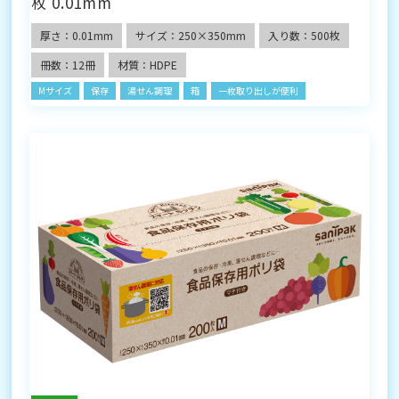
枚 0.01mm
厚さ：0.01mm
サイズ：250×350mm
入り数：500枚
冊数：12冊
材質：HDPE
Mサイズ
保存
湯せん調理
箱
一枚取り出しが便利