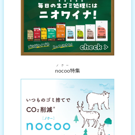
ノクー
nocoo
特集