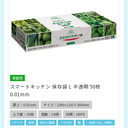
家庭用
スマートキッチン 保存袋 L 半透明 50枚
0.01mm
厚さ：0.01mm
サイズ：(200+110)×380mm
入り数：50枚
冊数：24冊
材質：HDPE
Lサイズ
保存
湯せん調理
マチ付き
箱
一枚取り出しが便利