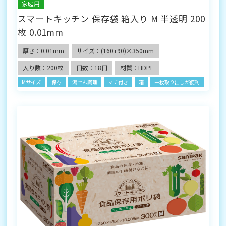
家庭用
スマートキッチン 保存袋 箱入り M 半透明 200
枚 0.01mm
厚さ：0.01mm
サイズ：(160+90)×350mm
入り数：200枚
冊数：18冊
材質：HDPE
Mサイズ
保存
湯せん調理
マチ付き
箱
一枚取り出しが便利