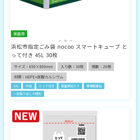
家庭用
ノクー
浜松市指定ごみ袋
nocoo
スマートキューブ と
って付き 45L 30枚
サイズ：650×800mm
入り数：30枚
冊数：20冊
材質：HDPE+炭酸カルシウム
45L
30枚
とって付き
容量表記入り
環境配慮品
一枚取り出しが便利