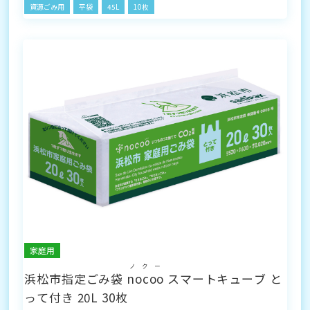
資源ごみ用
平袋
45L
10枚
家庭用
ノクー
浜松市指定ごみ袋
nocoo
スマートキューブ と
って付き 20L 30枚