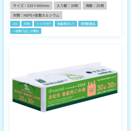
サイズ：520×600mm
入り数：30枚
冊数：20冊
材質：HDPE+炭酸カルシウム
20L
30枚
とって付き
容量表記入り
環境配慮品
一枚取り出しが便利