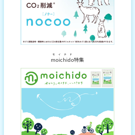
モイチド
moichido
特集