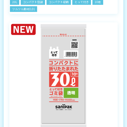
20L
コンパクト包装
コンパクト収納
とって付き
10枚
ツルツル素材(LD)