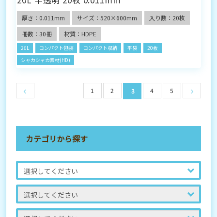
厚さ：0.011mm
サイズ：520×600mm
入り数：20枚
冊数：30冊
材質：HDPE
20L
コンパクト包装
コンパクト収納
平袋
20枚
シャカシャカ素材(HD)
1
2
4
5
3
カテゴリから探す