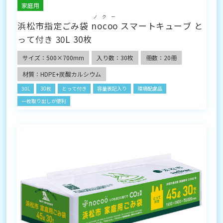
家庭用
ノクー
浜松市指定ごみ袋
nocoo
スマートキューブ と
って付き 30L 30枚
サイズ：500×700mm
入り数：30枚
冊数：20冊
材質：HDPE+炭酸カルシウム
30L
30枚
とって付き
容量表記入り
環境配慮品
一枚取り出しが便利