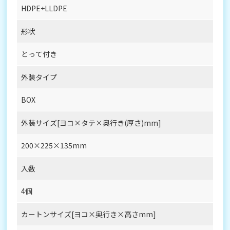
HDPE+LLDPE
形状
とって付き
外装タイプ
BOX
外装サイズ[ヨコ×タテ×奥行き(厚さ)mm]
200×225×135mm
入数
4個
カートンサイズ[ヨコ×奥行き×高さmm]