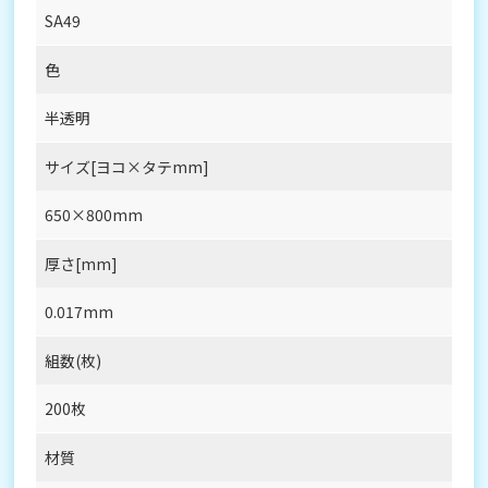
SA49
色
半透明
サイズ[ヨコ×タテmm]
650×800mm
厚さ[mm]
0.017mm
組数(枚)
200枚
材質