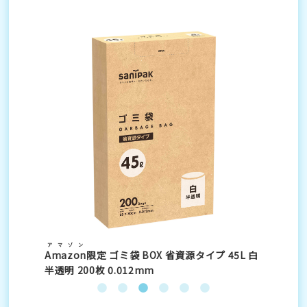
アマゾン
ア
枚
Amazon
限定 ゴミ袋 BOX 省資源タイプ 45L 白
Am
半透明 200枚 0.012mm
半透