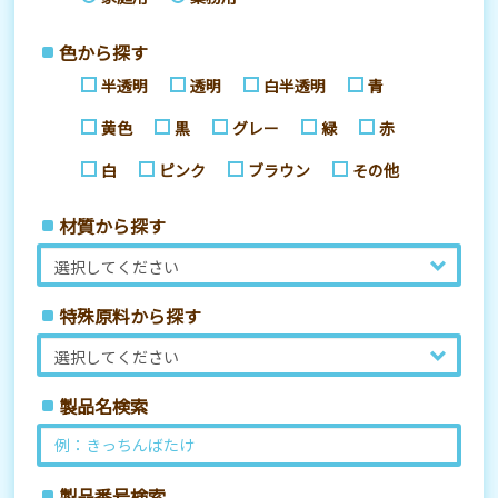
色から探す
半透明
透明
白半透明
青
黄色
黒
グレー
緑
赤
白
ピンク
ブラウン
その他
材質から探す
特殊原料から探す
製品名検索
製品番号検索