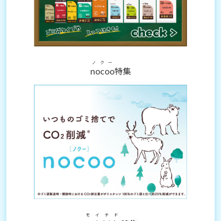
ノクー
nocoo
特集
モイチド