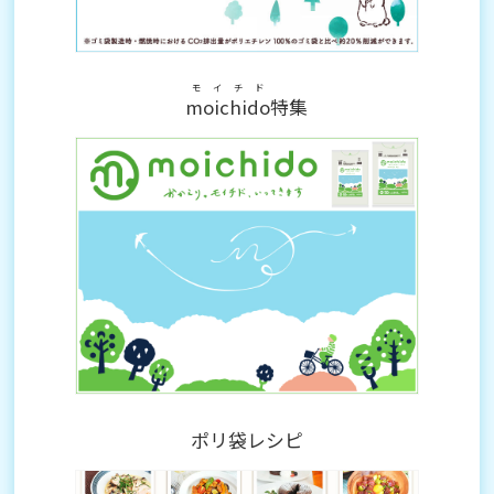
モイチド
moichido
特集
ポリ袋レシピ