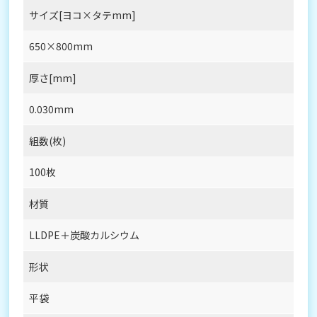
サイズ[ヨコ×タテmm]
650×800mm
厚さ[mm]
0.030mm
組数(枚)
100枚
材質
LLDPE＋炭酸カルシウム
形状
平袋