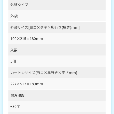
外装タイプ
外袋
外装サイズ[ヨコ×タテ×奥行き(厚さ)mm]
100×215×180mm
入数
5冊
カートンサイズ[ヨコ×奥行き×高さmm]
227×517×189mm
耐冷温度
−30度