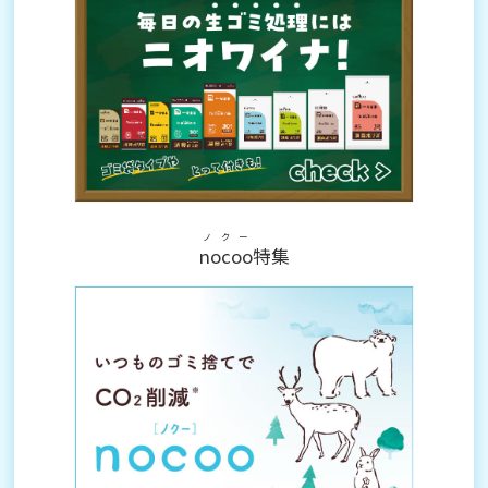
ノクー
nocoo
特集