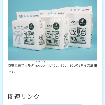
ノクーイン
環境包装フォルタ
nocoo in
は45L、70L、90Lの3サイズ展開
です。
関連リンク