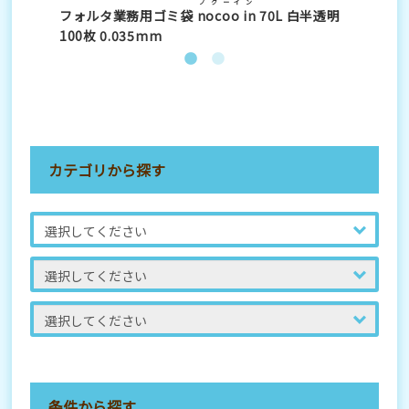
ノクーイン
フォルタ業務用ゴミ袋
nocoo in
70L 白半透明
フ
100枚 0.035mm
10
カテゴリから探す
条件から探す