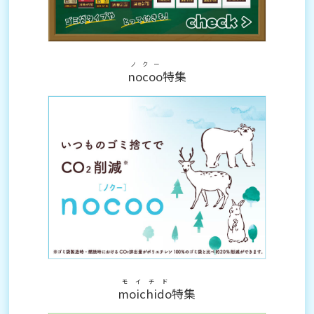
ノクー
nocoo
特集
モイチド
moichido
特集