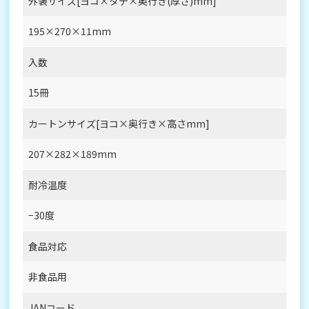
外装サイズ[ヨコ×タテ×奥行き(厚さ)mm]
195×270×11mm
入数
15冊
カートンサイズ[ヨコ×奥行き×高さmm]
207×282×189mm
耐冷温度
−30度
食品対応
非食品用
JANコード