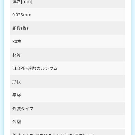
厚さ[mm]
0.025mm
組数(枚)
30枚
材質
LLDPE+炭酸カルシウム
形状
平袋
外装タイプ
外袋