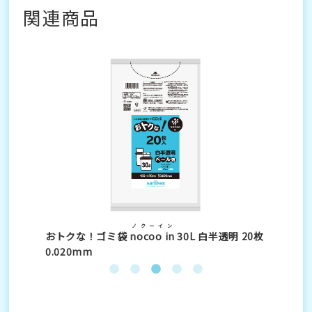
関連商品
ノクーイン
5枚
おトクな！ゴミ袋
nocoo in
30L 白半透明 20枚
お
0.020mm
0.