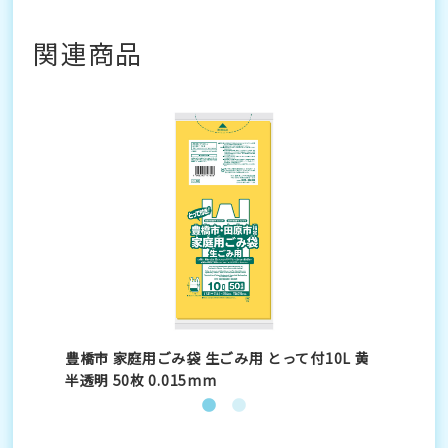
関連商品
黄
豊橋市 家庭用ごみ袋 生ごみ用 とって付10L 黄
豊橋
半透明 50枚 0.015mm
半透