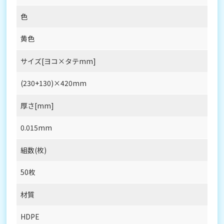
色
黄色
サイズ[ヨコ×タテmm]
(230+130)×420mm
厚さ[mm]
0.015mm
組数(枚)
50枚
材質
HDPE