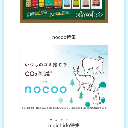
ノクー
nocoo
特集
モイチド
moichido
特集