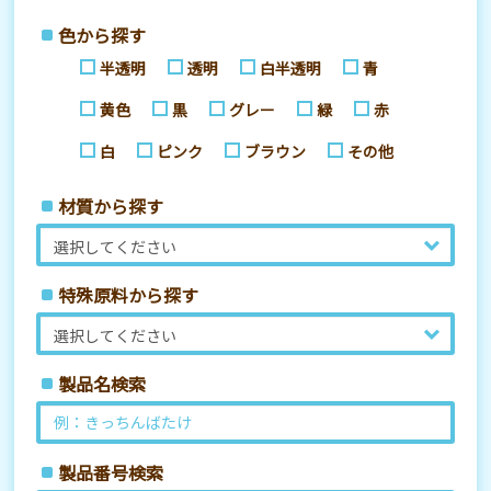
色から探す
半透明
透明
白半透明
青
黄色
黒
グレー
緑
赤
白
ピンク
ブラウン
その他
材質から探す
特殊原料から探す
製品名検索
製品番号検索