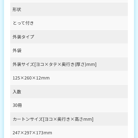
形状
とって付き
外装タイプ
外袋
外装サイズ[ヨコ×タテ×奥行き(厚さ)mm]
125×260×12mm
入数
30冊
カートンサイズ[ヨコ×奥行き×高さmm]
247×297×173mm