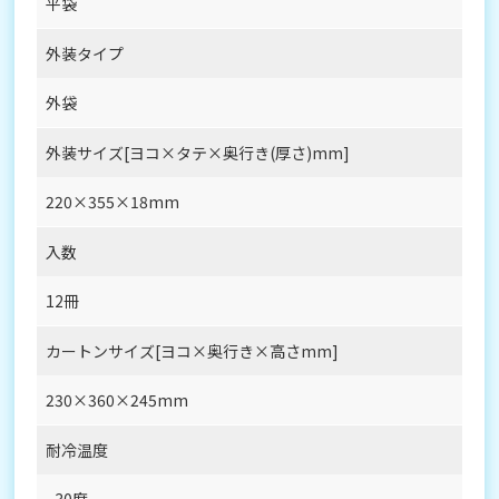
平袋
外装タイプ
外袋
外装サイズ[ヨコ×タテ×奥行き(厚さ)mm]
220×355×18mm
入数
12冊
カートンサイズ[ヨコ×奥行き×高さmm]
230×360×245mm
耐冷温度
−30度