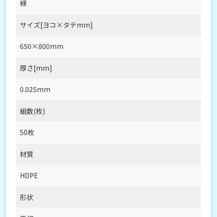
緑
サイズ[ヨコ×タテmm]
650×800mm
厚さ[mm]
0.025mm
組数(枚)
50枚
材質
HDPE
形状