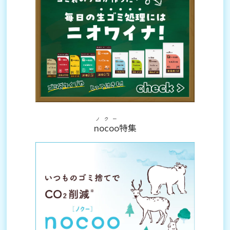
ノクー
nocoo
特集