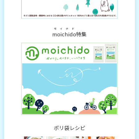
モイチド
moichido
特集
ポリ袋レシピ