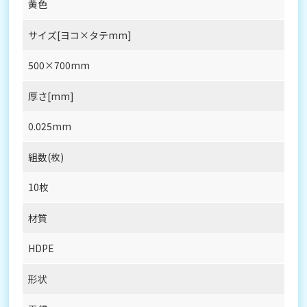
黄色
サイズ[ヨコ×タテmm]
500×700mm
厚さ[mm]
0.025mm
組数(枚)
10枚
材質
HDPE
形状