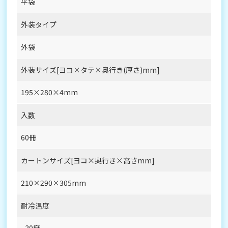
平袋
外装タイプ
外袋
外装サイズ[ヨコ×タテ×奥行き(厚さ)mm]
195×280×4mm
入数
60冊
カートンサイズ[ヨコ×奥行き×高さmm]
210×290×305mm
耐冷温度
−30度