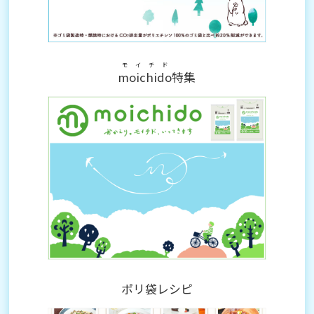
モイチド
moichido
特集
ポリ袋レシピ