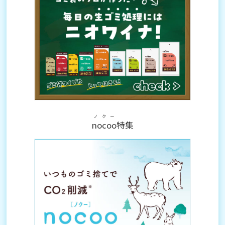
ノクー
nocoo
特集