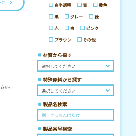
わせ
白半透明
青
黄色
黒
グレー
緑
赤
白
ピンク
ブラウン
その他
材質から探す
特殊原料から探す
ださい。
製品名検索
製品番号検索