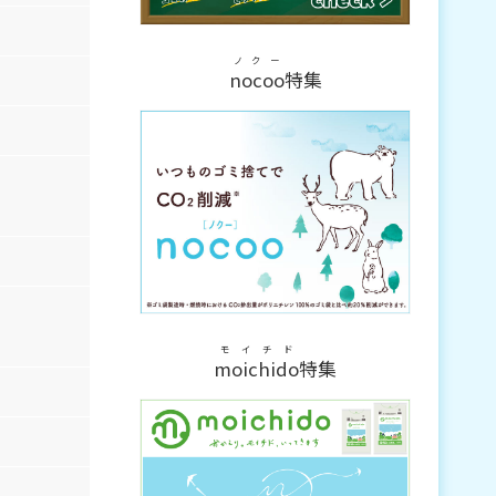
ノクー
nocoo
特集
モイチド
moichido
特集