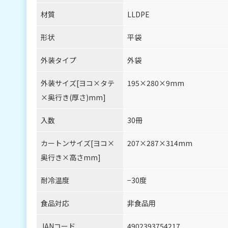
材質
LLDPE
形状
平袋
外装タイプ
外袋
外装サイズ[ヨコ×タテ
195×280×9mm
×奥行き(厚さ)mm]
入数
30冊
カートンサイズ[ヨコ×
207×287×314mm
奥行き×高さmm]
耐冷温度
−30度
食品対応
非食品用
JANコード
4902393754217