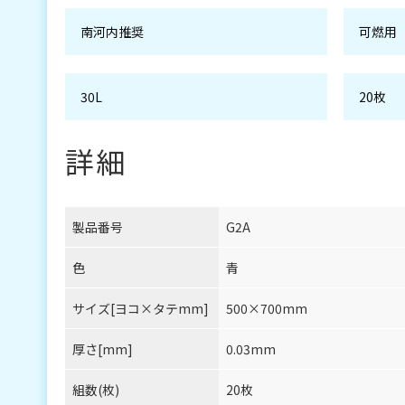
南河内推奨
可燃用
30L
20枚
詳細
製品番号
G2A
色
青
サイズ[ヨコ×タテmm]
500×700mm
厚さ[mm]
0.03mm
組数(枚)
20枚