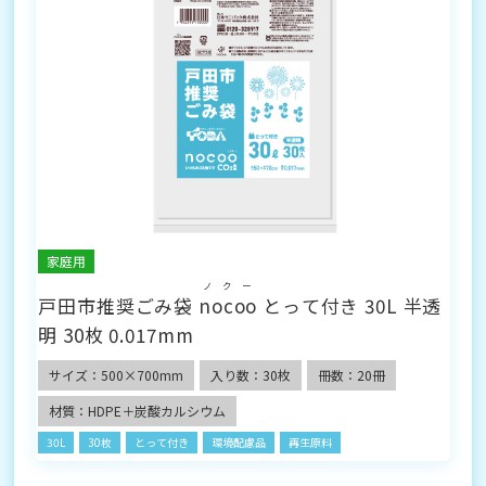
家庭用
ノクー
戸田市推奨ごみ袋
nocoo
とって付き 30L 半透
明 30枚 0.017mm
サイズ：500×700mm
入り数：30枚
冊数：20冊
材質：HDPE＋炭酸カルシウム
30L
30枚
とって付き
環境配慮品
再生原料