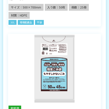
サイズ：500×700mm
入り数：50枚
冊数：25冊
材質：HDPE
30L
環境配慮品
平袋
家庭用