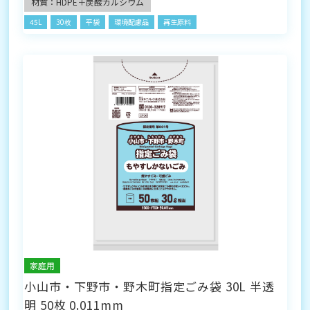
材質：HDPE＋炭酸カルシウム
45L
30枚
平袋
環境配慮品
再生原料
家庭用
小山市・下野市・野木町指定ごみ袋 30L 半透
明 50枚 0.011mm