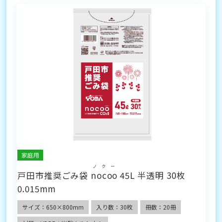
家庭用
ノクー
戸田市推奨ごみ袋
nocoo
45L 半透明 30枚
0.015mm
サイズ：650×800mm
入り数：30枚
冊数：20冊