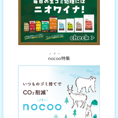
ノクー
nocoo
特集