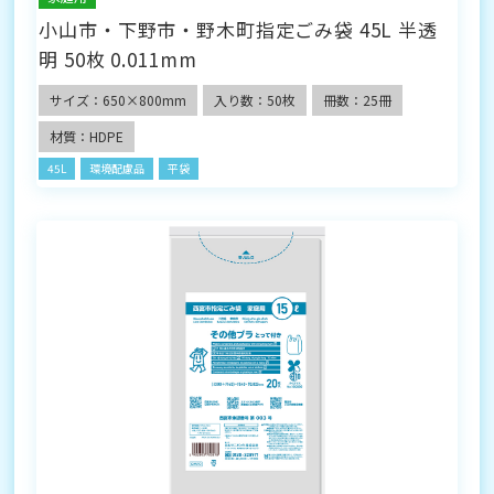
小山市・下野市・野木町指定ごみ袋 45L 半透
明 50枚 0.011mm
サイズ：650×800mm
入り数：50枚
冊数：25冊
材質：HDPE
45L
環境配慮品
平袋