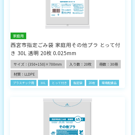
家庭用
西宮市指定ごみ袋 家庭用その他プラ とって付
き 30L 透明 20枚 0.025mm
サイズ：(350+150)×700mm
入り数：20枚
冊数：30冊
材質：LLDPE
プラスチック用
30L
とって付き
指定袋
20枚
環境配慮品