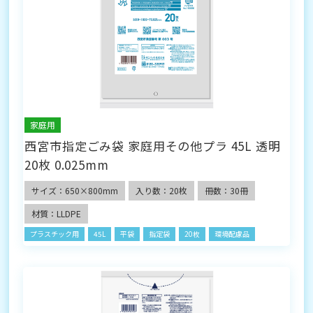
家庭用
西宮市指定ごみ袋 家庭用その他プラ 45L 透明
20枚 0.025mm
サイズ：650×800mm
入り数：20枚
冊数：30冊
材質：LLDPE
プラスチック用
45L
平袋
指定袋
20枚
環境配慮品