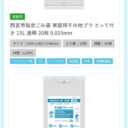
家庭用
西宮市指定ごみ袋 家庭用その他プラ とって付
き 15L 透明 20枚 0.025mm
サイズ：(300+140)×540mm
入り数：20枚
冊数：30冊
材質：LLDPE
プラスチック用
15L
とって付き
指定袋
20枚
環境配慮品