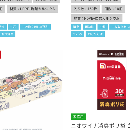
冊
材質：HDPE+炭酸カルシウム
入り数：150枚
冊数：18冊
材質：HDPE+炭酸カルシウム
効性
中和
一枚取り出しが便利
消臭
即効性
中和
一枚取り出し
おむつ処理
生ごみ
おむつ処理
家庭用
ニオワイナ消臭ポリ袋 