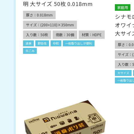
明 大サイズ 50枚 0.018mm
家庭用
厚さ：0.018mm
シナモ
オワイ
サイズ：(200+110)×350mm
大サイズ
入り数：50枚
冊数：30個
材質：HDPE
消臭
即効性
中和
一枚取り出しが便利
厚さ：0.0
生ごみ
サイズ：(2
入り数：5
大サイズ
一枚取り出