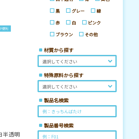
黒
グレー
緑
赤
白
ピンク
が便利
ブラウン
その他
材質から探す
特殊原料から探す
製品名検索
製品番号検索
白半透明