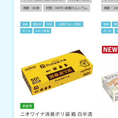
冊数：80冊
材質：HDPE+炭酸カルシウム
冊数：24
消臭
即効性
中和
一枚取り出しが便利
消臭
即
生ごみ
おむつ処理
生ごみ
家庭用
ニオワイナ消臭ポリ袋 箱 白半透