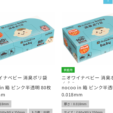
家庭用
イナベビー 消臭ポリ袋
ニオワイナベビー 消臭
ノクー
in 箱 ピンク半透明 80枚
nocoo
in 箱 ピンク半透
mm
0.018mm
18mm
厚さ：0.018mm
60+90)×350mm
入り数：80枚
サイズ：(160+90)×350mm