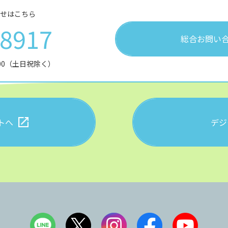
せはこちら
28917
総合お問い
:00（土日祝除く）
トへ
デジ