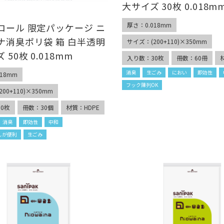
大サイズ 30枚 0.018m
厚さ：0.018mm
ロール 限定パッケージ ニ
ナ消臭ポリ袋 箱 白半透明
サイズ：(200+110)×350mm
 50枚 0.018mm
入り数：30枚
冊数：60冊
消臭
生ごみ
におい
即効性
18mm
フック陳列OK
00+110)×350mm
0枚
冊数：30個
材質：HDPE
消臭
即効性
中和
しが便利
生ごみ