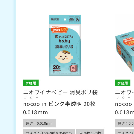
家庭用
家庭用
ニオワイナベビー 消臭ポリ袋
ニオワ
ノクー
ノクー
nocoo
in ピンク半透明 20枚
nocoo
0.018mm
0.018
厚さ：0.018mm
厚さ：0.0
サイズ：(160+90)×350mm
入り数：20枚
サイズ：(1