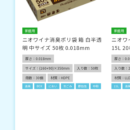
家庭用
家庭用
ニオワイナ消臭ポリ袋 箱 白半透
ニオワ
明 中サイズ 50枚 0.018mm
15L 2
厚さ：0.018mm
厚さ：0.0
サイズ：(160+90)×350mm
入り数：50枚
入り数：2
冊数：30個
材質：HDPE
材質：LLD
消臭
BOX
におい
生ごみ
即効性
中和
15L
消