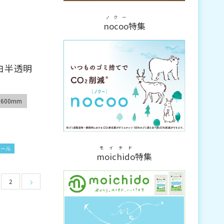
ノクー
nocoo
特集
白半透明
600mm
モイチド
ペール
moichido
特集
2