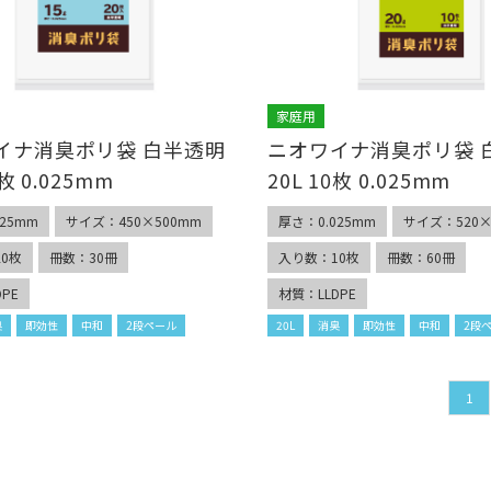
家庭用
イナ消臭ポリ袋 白半透明
ニオワイナ消臭ポリ袋 
0枚 0.025mm
20L 10枚 0.025mm
25mm
サイズ：450×500mm
厚さ：0.025mm
サイズ：520×
0枚
冊数：30冊
入り数：10枚
冊数：60冊
PE
材質：LLDPE
臭
即効性
中和
2段ペール
20L
消臭
即効性
中和
2段
1