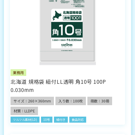
業務用
北海道 規格袋 紐付LL透明 角10号 100P
0.030mm
サイズ：260×360mm
入り数：100枚
冊数：30冊
材質：LLDPE
ツルツル素材(LD)
10号
紐付き
食品対応