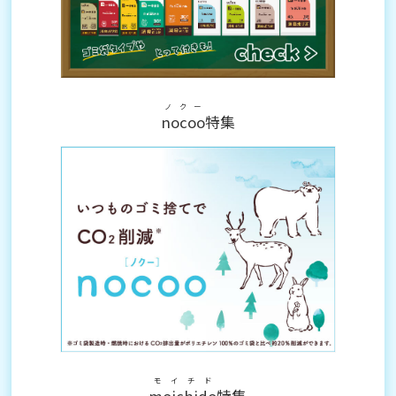
ノクー
nocoo
特集
モイチド
moichido
特集