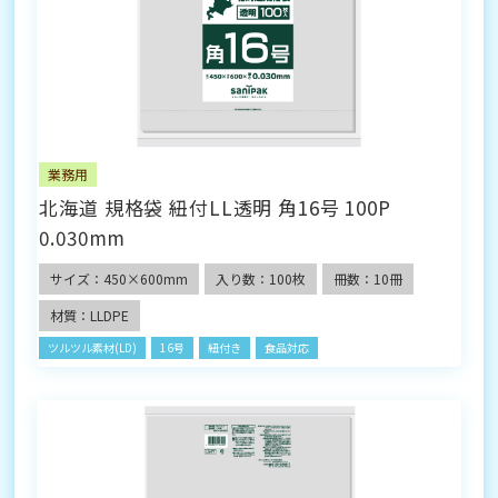
業務用
北海道 規格袋 紐付LL透明 角16号 100P
0.030mm
サイズ：450×600mm
入り数：100枚
冊数：10冊
材質：LLDPE
ツルツル素材(LD)
16号
紐付き
食品対応