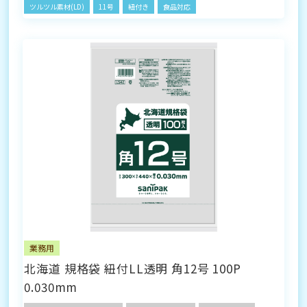
ツルツル素材(LD)
11号
紐付き
食品対応
業務用
北海道 規格袋 紐付LL透明 角12号 100P
0.030mm