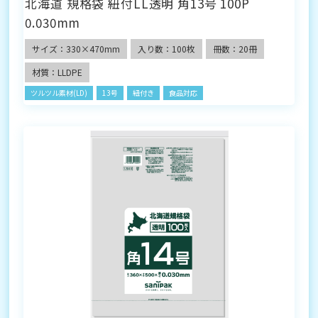
北海道 規格袋 紐付LL透明 角13号 100P
0.030mm
サイズ：330×470mm
入り数：100枚
冊数：20冊
材質：LLDPE
ツルツル素材(LD)
13号
紐付き
食品対応