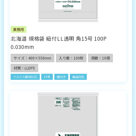
業務用
北海道 規格袋 紐付LL透明 角15号 100P
0.030mm
サイズ：400×550mm
入り数：100枚
冊数：10冊
材質：LLDPE
ツルツル素材(LD)
15号
紐付き
食品対応