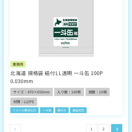
業務用
北海道 規格袋 紐付LL透明 一斗缶 100P
0.030mm
サイズ：470×650mm
入り数：100枚
冊数：10冊
材質：LLDPE
ツルツル素材(LD)
一斗缶
紐付き
食品対応
1
2
3