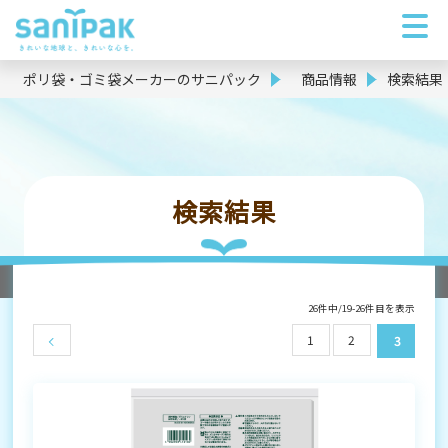
ポリ袋・ゴミ袋メーカーのサニパック
商品情報
検索結果
検索結果
26件中/19-26件目を表示
1
2
3