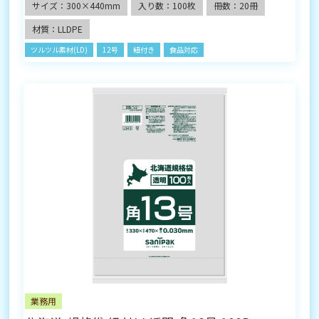
サイズ：300×440mm
入り数：100枚
冊数：20冊
材質：LLDPE
ツルツル素材(LD)
12号
紐付き
食品対応
業務用