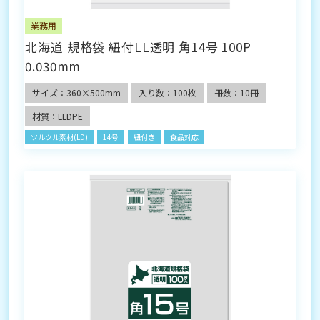
業務用
北海道 規格袋 紐付LL透明 角14号 100P
0.030mm
サイズ：360×500mm
入り数：100枚
冊数：10冊
材質：LLDPE
ツルツル素材(LD)
14号
紐付き
食品対応