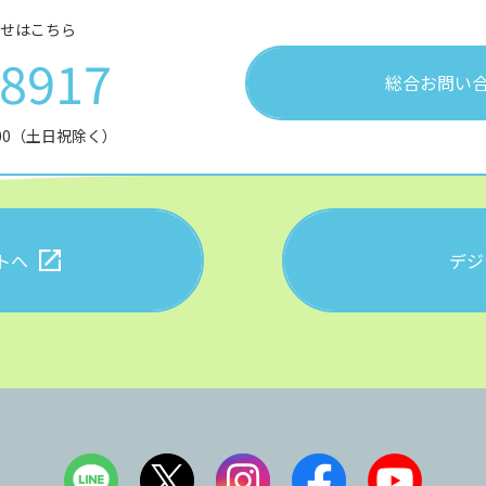
せはこちら
28917
総合お問い
:00（土日祝除く）
トへ
デジ