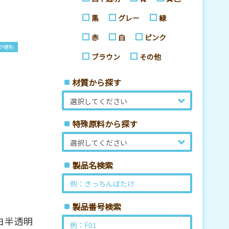
黒
グレー
緑
赤
白
ピンク
が便利
ブラウン
その他
材質から探す
特殊原料から探す
製品名検索
製品番号検索
白半透明