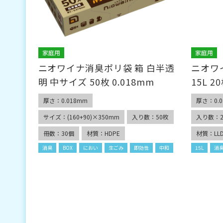
家庭用
家庭用
ニオワイナ消臭ポリ袋 箱 白半透
ニオワ
明 中サイズ 50枚 0.018mm
15L 2
厚さ：0.018mm
厚さ：0.0
サイズ：(160+90)×350mm
入り数：50枚
入り数：2
冊数：30個
材質：HDPE
材質：LLD
消臭
BOX
におい
生ごみ
即効性
中和
15L
消