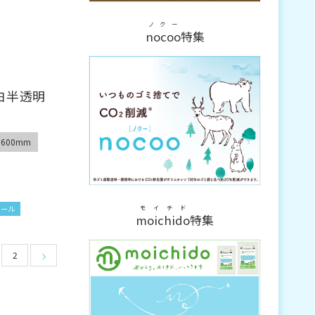
ノクー
nocoo
特集
白半透明
600mm
モイチド
ペール
moichido
特集
2