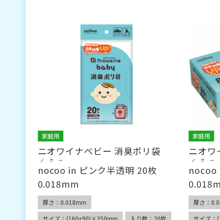
家庭用
家庭用
ニオワイナベビー 消臭ポリ袋
ニオワ
ノクー
ノクー
nocoo
in ピンク半透明 20枚
nocoo
0.018mm
0.018
厚さ：0.018mm
厚さ：0.0
サイズ：(160+90)×350mm
入り数：20枚
サイズ：(1