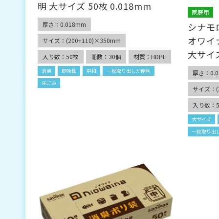
明 大サイズ 50枚 0.018mm
家庭用
厚さ：0.018mm
シナモ
オワイ
サイズ：(200+110)×350mm
大サイズ
入り数：50枚
冊数：30個
材質：HDPE
消臭
即効性
中和
一枚取り出しが便利
厚さ：0.0
生ごみ
サイズ：(2
入り数：5
大サイズ
一枚取り出