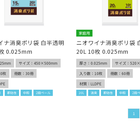
家庭用
イナ消臭ポリ袋 白半透明
ニオワイナ消臭ポリ袋 
0枚 0.025mm
20L 10枚 0.025mm
25mm
サイズ：450×500mm
厚さ：0.025mm
サイズ：520×
0枚
冊数：30冊
入り数：10枚
冊数：60冊
PE
材質：LLDPE
臭
即効性
中和
2段ペール
20L
消臭
即効性
中和
2段
1