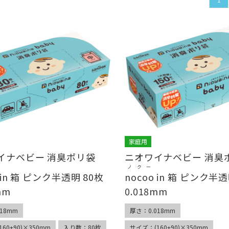
家庭用
イナベビー 消臭ポリ袋
ニオワイナベビー 消臭
ノクー
in 箱 ピンク半透明 80枚
nocoo
in 箱 ピンク半透
mm
0.018mm
18mm
厚さ：0.018mm
60+90)×350mm
入り数：80枚
サイズ：(160+90)×350mm