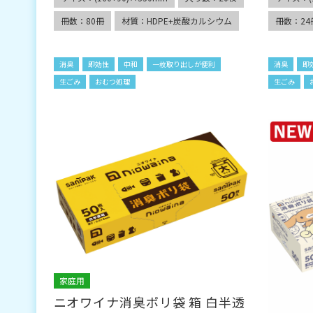
冊数：80冊
材質：HDPE+炭酸カルシウム
冊数：24
消臭
即効性
中和
一枚取り出しが便利
消臭
即
生ごみ
おむつ処理
生ごみ
家庭用
ニオワイナ消臭ポリ袋 箱 白半透