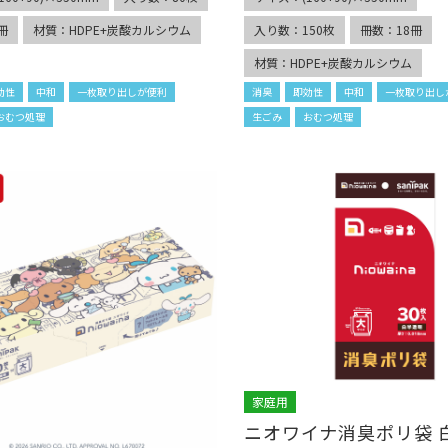
冊
材質：HDPE+炭酸カルシウム
入り数：150枚
冊数：18冊
材質：HDPE+炭酸カルシウム
効性
中和
一枚取り出しが便利
消臭
即効性
中和
一枚取り出し
おむつ処理
生ごみ
おむつ処理
家庭用
ニオワイナ消臭ポリ袋 