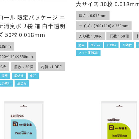
大サイズ 30枚 0.018m
厚さ：0.018mm
ロール 限定パッケージ ニ
ナ消臭ポリ袋 箱 白半透明
サイズ：(200+110)×350mm
 50枚 0.018mm
入り数：30枚
冊数：60冊
消臭
生ごみ
におい
即効性
18mm
フック陳列OK
00+110)×350mm
0枚
冊数：30個
材質：HDPE
消臭
即効性
中和
しが便利
生ごみ