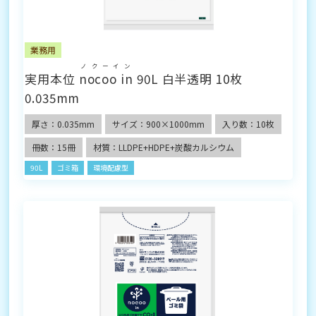
業務用
ノクーイン
実用本位
nocoo in
90L 白半透明 10枚
0.035mm
厚さ：0.035mm
サイズ：900×1000mm
入り数：10枚
冊数：15冊
材質：LLDPE+HDPE+炭酸カルシウム
90L
ゴミ箱
環境配慮型