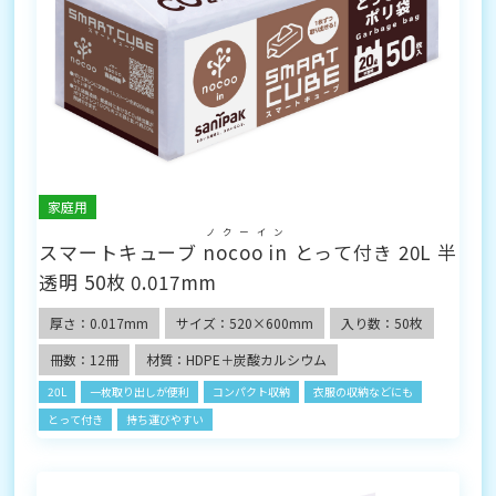
家庭用
ノクーイン
スマートキューブ
nocoo in
とって付き 20L 半
透明 50枚 0.017mm
厚さ：0.017mm
サイズ：520×600mm
入り数：50枚
冊数：12冊
材質：HDPE＋炭酸カルシウム
20L
一枚取り出しが便利
コンパクト収納
衣服の収納などにも
とって付き
持ち運びやすい