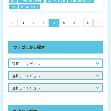
30L
一枚取り出しが便利
コンパクト収納
衣服の収納などにも
平袋
持ち運びやすい
…
1
2
3
5
6
8
4
カテゴリから探す