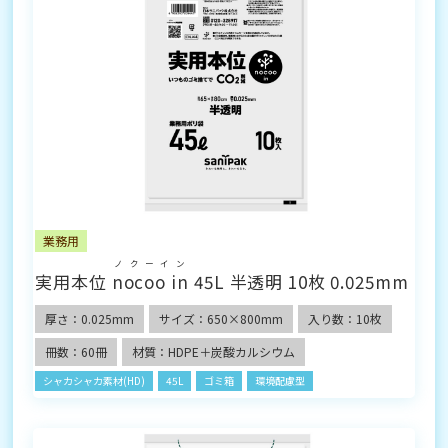
業務用
ノクーイン
実用本位
nocoo in
45L 半透明 10枚 0.025mm
厚さ：0.025mm
サイズ：650×800mm
入り数：10枚
冊数：60冊
材質：HDPE＋炭酸カルシウム
シャカシャカ素材(HD)
45L
ゴミ箱
環境配慮型