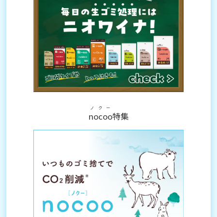
ノクー
nocoo
特集