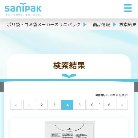
ポリ袋・ゴミ袋メーカーのサニパック
商品情報
検索結果
検索結果
68件中/28-36件目を表示
…
1
2
3
5
6
8
4