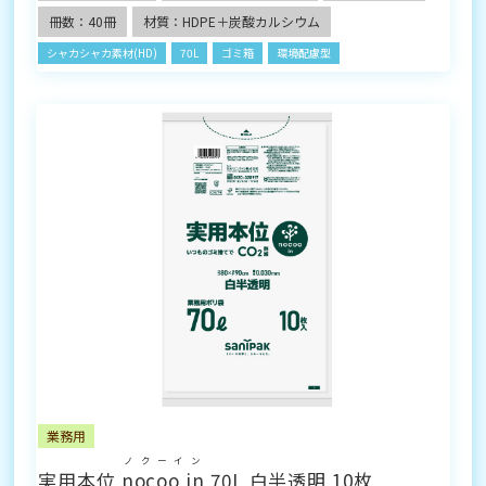
冊数：40冊
材質：HDPE＋炭酸カルシウム
シャカシャカ素材(HD)
70L
ゴミ箱
環境配慮型
業務用
ノクーイン
実用本位
nocoo in
70L 白半透明 10枚