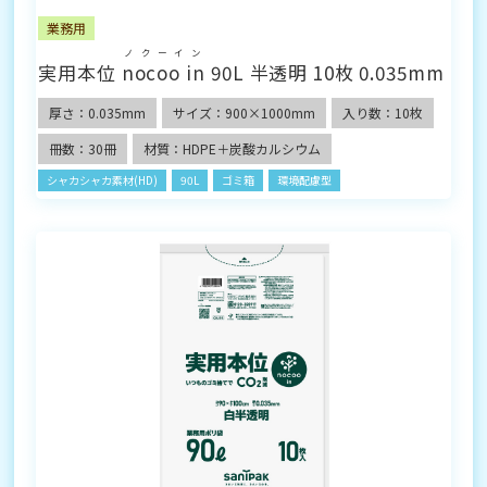
業務用
ノクーイン
実用本位
nocoo in
90L 半透明 10枚 0.035mm
厚さ：0.035mm
サイズ：900×1000mm
入り数：10枚
冊数：30冊
材質：HDPE＋炭酸カルシウム
シャカシャカ素材(HD)
90L
ゴミ箱
環境配慮型