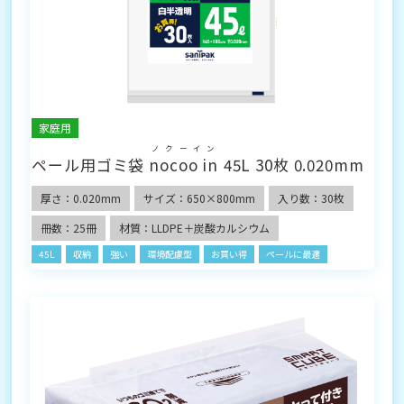
家庭用
ノクーイン
ペール用ゴミ袋
nocoo in
45L 30枚 0.020mm
厚さ：0.020mm
サイズ：650×800mm
入り数：30枚
冊数：25冊
材質：LLDPE＋炭酸カルシウム
45L
収納
強い
環境配慮型
お買い得
ペールに最適