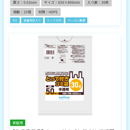
厚さ：0.02mm
サイズ：650×800mm
入り数：30枚
冊数：25冊
材質：HDPE
45L
容量表記入り
とって付き
ペールに最適
家庭用