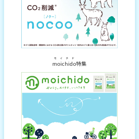
モイチド
moichido
特集