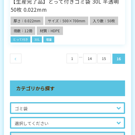
【生産完了品】とって付きゴミ袋 30L 半透明
50枚 0.022mm
厚さ：0.022mm
サイズ：500×700mm
入り数：50枚
冊数：12冊
材質：HDPE
とって付き
30L
増量
…
1
14
15
16
カテゴリから探す