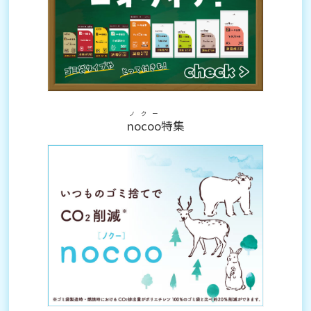
ノクー
nocoo
特集