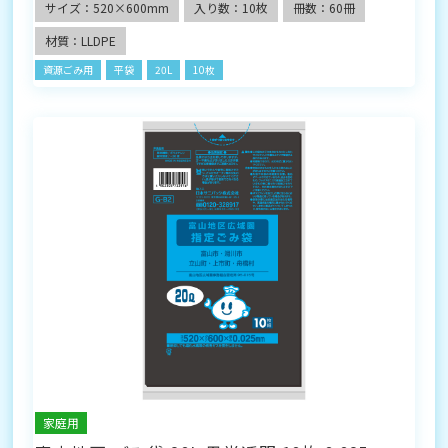
サイズ：520×600mm
入り数：10枚
冊数：60冊
材質：LLDPE
資源ごみ用
平袋
20L
10枚
家庭用