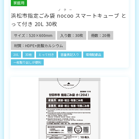
家庭用
ノクー
浜松市指定ごみ袋
nocoo
スマートキューブ と
って付き 20L 30枚
サイズ：520×600mm
入り数：30枚
冊数：20冊
材質：HDPE+炭酸カルシウム
20L
30枚
とって付き
容量表記入り
環境配慮品
一枚取り出しが便利