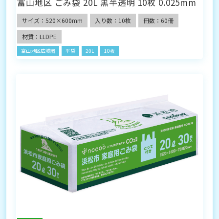
富山地区 ごみ袋 20L 黒半透明 10枚 0.025mm
サイズ：520×600mm
入り数：10枚
冊数：60冊
材質：LLDPE
富山地区広域圏
平袋
20L
10枚